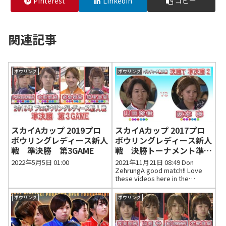
Pinterest
LinkedIn
コピー
関連記事
ボウリング
ボウリング
スカイAカップ 2019プロ
スカイAカップ 2017プロ
ボウリングレディース新人
ボウリングレディース新人
戦 準決勝 第3GAME
戦 決勝トーナメント準決
勝 第２GAME
2022年5月5日 01:00
2021年11月21日 08:49 Don
ZehrungA good match!! Love
these videos here in the
USA!!2021年11月21日 10:34 いい
ね0件 返信0件
ボウリング
ボウリング