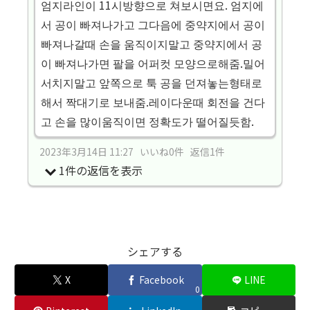
엄지라인이 11시방향으로 쳐보시면요. 엄지에
서 공이 빠져나가고 그다음에 중약지에서 공이
빠져나갈때 손을 움직이지말고 중약지에서 공
이 빠져나가면 팔을 어퍼컷 모양으로해줌.밀어
서치지말고 앞쪽으로 툭 공을 던져놓는형태로
해서 짝대기로 보내줌.레이다운때 회전을 건다
고 손을 많이움직이면 정확도가 떨어질듯함.
2023年3月14日 11:27 いいね0件 返信1件
1件の返信を表示
シェアする
X
Facebook
LINE
0