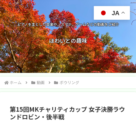
JA
ピアノを主とした音楽や，スマホ，ゲームなどの動画をご紹介
ほわいとの趣味
ホーム
動画
ボウリング
第15回MKチャリティカップ 女子決勝ラウ
ンドロビン・後半戦