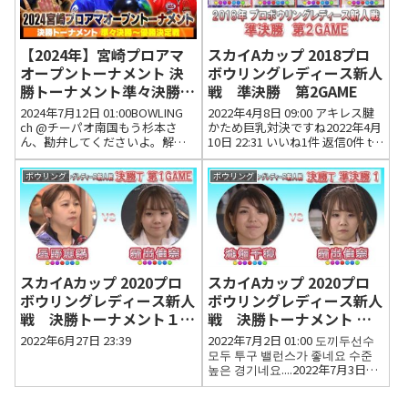
【2024年】宮崎プロアマ
スカイAカップ 2018プロ
オープントーナメント 決
ボウリングレディース新人
勝トーナメント準々決勝～
戦 準決勝 第2GAME
優勝決定戦
2024年7月12日 01:00BOWLING
2022年4月8日 09:00 アキレス腱
ch @チーパオ南国もう杉本さ
かため巨乳対決ですね2022年4月
ん、勘弁してくださいよ。解説
10日 22:31 いいね1件 返信0件 tw
になってますか？2024年7月12日
jp杉本プロの説教じみた解説は苦
04:49 いいね3件 返信0件
手だなぁ2022年4月8日 13:37 い
ボウリング
ボウリング
@DonnyLaneCongratulations
いね0件 返信0件
Haruk...
スカイAカップ 2020プロ
スカイAカップ 2020プロ
ボウリングレディース新人
ボウリングレディース新人
戦 決勝トーナメント１回
戦 決勝トーナメント 準
戦 第１GAME
決勝 第１GAME
2022年6月27日 23:39
2022年7月2日 01:00 도끼두선수
모두 투구 밸런스가 좋네요 수준
높은 경기네요....2022年7月3日
09:28 いいね0件 返信0件 Shinobu
Ito池畑さん、ライセンス返上さ