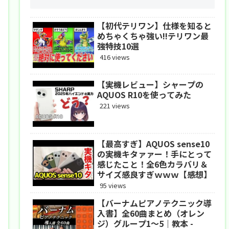
【初代テリワン】仕様を知ると
めちゃくちゃ強い!!テリワン最
強特技10選
416 views
【実機レビュー】シャープの
AQUOS R10を使ってみた
221 views
【最高すぎ】AQUOS sense10
の実機キタァァー！手にとって
感じたこと！全6色カラバリ＆
サイズ感良すぎｗｗｗ【感想】
95 views
【バーナムピアノテクニック導
入書】全60曲まとめ（オレン
ジ）グループ1〜5｜教本 -