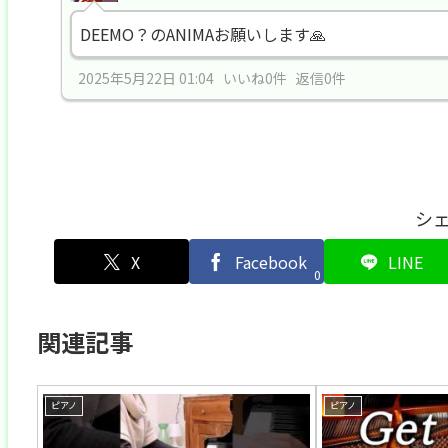
DEEMO？のANIMAお願いします🙏
2025年5月22日 01:04 いいね0件 返信0件
シ
X
Facebook
LINE
0
関連記事
ピアノ
ピアノ