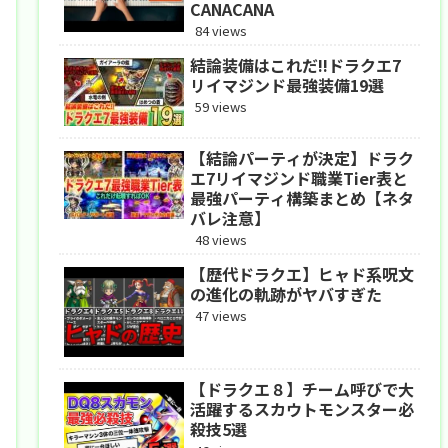
CANACANA
84 views
結論装備はこれだ!!ドラクエ7
リイマジンド最強装備19選
59 views
【結論パーティが決定】ドラク
エ7リイマジンド職業Tier表と
最強パーティ構築まとめ【ネタ
バレ注意】
48 views
【歴代ドラクエ】ヒャド系呪文
の進化の軌跡がヤバすぎた
47 views
【ドラクエ８】チーム呼びで大
活躍するスカウトモンスター必
殺技5選