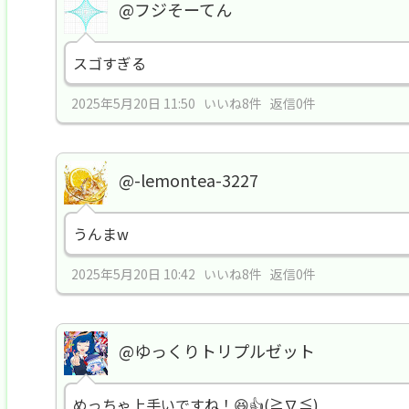
@フジそーてん
スゴすぎる
2025年5月20日 11:50 いいね8件 返信0件
@-lemontea-3227
うんまw
2025年5月20日 10:42 いいね8件 返信0件
@ゆっくりトリプルゼット
めっちゃ上手いですね！😆👍(≧∇≦)