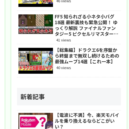
46 views
FF5 知られざる小ネタ小バグ
18選 最新裏技も緊急公開！ ゆ
っくり解説 ファイナルファン
タジー5 ピクセルリマスター
アドバンス
41 views
【総集編】ドラクエ6を序盤か
ら終盤まで無双し続けるための
最強ムーブ14選【これ一本】
40 views
新着記事
【電波に不満】今、楽天モバイ
ルを乗り換えるならどこがい
い？