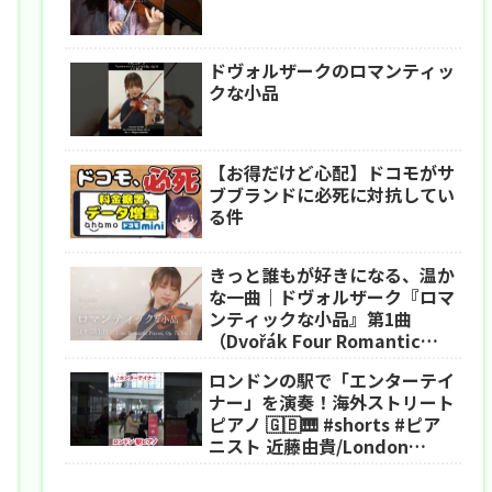
ドヴォルザークのロマンティッ
クな小品
【お得だけど心配】ドコモがサ
ブブランドに必死に対抗してい
る件
きっと誰もが好きになる、温か
な一曲｜ドヴォルザーク『ロマ
ンティックな小品』第1曲
（Dvořák Four Romantic
Pieces, Op. 75 No. 1）
ロンドンの駅で「エンターテイ
ナー」を演奏！海外ストリート
ピアノ 🇬🇧🎹 #shorts #ピア
ニスト 近藤由貴/London
Street Piano The
Entertainer