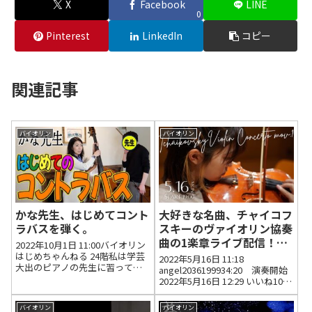
X
Facebook
LINE
0
Pinterest
LinkedIn
コピー
関連記事
バイオリン
バイオリン
かな先生、はじめてコント
大好きな名曲、チャイコフ
ラバスを弾く。
スキーのヴァイオリン協奏
曲の1楽章ライブ配信！
2022年10月1日 11:00バイオリン
【5/21concerto直前SP】
はじめちゃんねる 24階私は学芸
2022年5月16日 11:18
大出のピアノの先生に習ってい
angel2036199934:20 演奏開始
たのですが、その先生が、あの
2022年5月16日 12:29 いいね10件
人は桐朋の弾き方だね、ってよ
返信0件 Валерий КузнецовThe
く言っていて、弾き方でどこの
material is a bit "raw", and no...
バイオリン
バイオリン
音大かがわかる、って言うんで