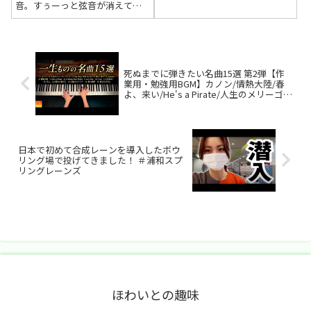
So emotional ❤❤❤2025年6月7
音。すぅーっと弦音が消えて弾
日 11:10 いいね3件 返信0件 @...
かれた弦音。穏やかな気持ちに
なります。素敵な演奏に只只あ
りがとう感謝🎉❤2024年10月13
日 13:43 いいね3件 返信...
死ぬまでに弾きたい名曲15選 第2弾【作
業用・勉強用BGM】カノン/情熱大陸/春
よ、来い/He's a Pirate/人生のメリーゴー
ランド 他 - ピアノカバー - CANACANA
日本で初めて合成レーンを導入したボウ
リング場で投げてきました！ ＃浦和スプ
リングレーンズ
ほわいとの趣味