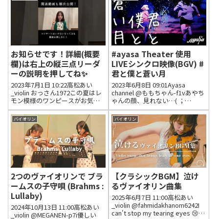
すよね。バイオリンもそう思...
お知らせです！詳細(概要
#ayasa Theater 使用
欄)は右上の縦三点リーダ
LIVEシンクロ映像(BGV) #
ーの説明を押してね✨
君と僕と蒼い月
2023年7月1日 10:22高松あい
2023年6月8日 09:01Ayasa
_violin おっさん1972この夏はレ
channel @ももちゃん-f1vあやち
モン模様のワンピースがお気に
ゃんの顔、見れない…( ；
入りなのですね。色と模様が素
∀；)2023年6月13日 06:46 いい
敵でお似合いです。動画も楽し
ね1件 返信0件 @垣内智和ライブ
バイオリン
バイオリン
みにしています。2023年7月1日
でも素晴らしい楽曲です、あり
11:02 いいね3件 返信0件 oas...
がとうございます！202...
2つのヴァイオリンで ブラ
【クラシックBGM】泣け
ームスの子守唄 (Brahms :
るヴァイオリン曲集
Lullaby)
2025年6月7日 11:00高松あい
_violin @fahmidakhanom6242I
2024年10月13日 11:00高松あい
can't stop my tearing eyes 😢😢
_violin @MEGANEN-p7i優しい