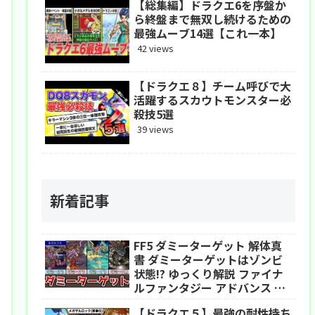
【総集編】ドラクエ6を序盤か
ら終盤まで無双し続けるための
最強ムーブ14選【これ一本】
42 views
【ドラクエ８】チーム呼びで大
活躍するスカウトモンスター必
殺技5選
39 views
新着記事
FF5 ダミーターゲット 解体真
書 ダミーターゲットはゾンビ
状態!? ゆっくり解説 ファイナ
ルファンタジー アドバンス ピ
クセルリマスター
【ドラクエ５】最強の耐性持ち