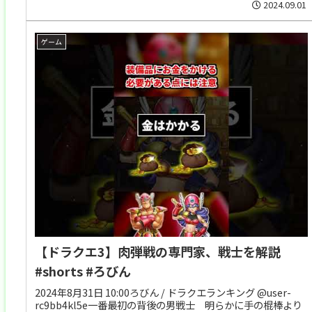
2024.09.01
ゲーム
【ドラクエ3】肉弾戦の専門家、戦士を解説
#shorts #ろびん
2024年8月31日 10:00ろびん / ドラクエランキング @user-
rc9bb4kl5e一番最初の背後の男戦士 明らかに手の棍棒より