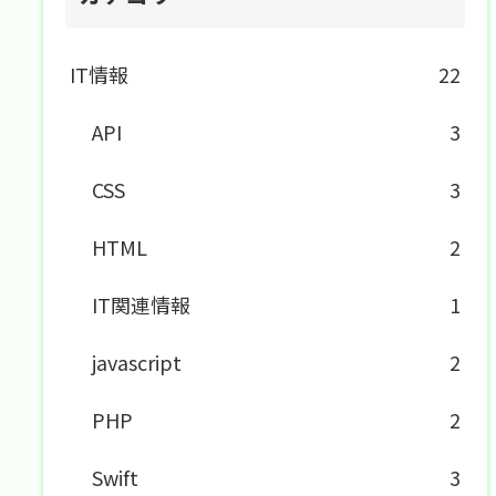
IT情報
22
API
3
CSS
3
HTML
2
IT関連情報
1
javascript
2
PHP
2
Swift
3