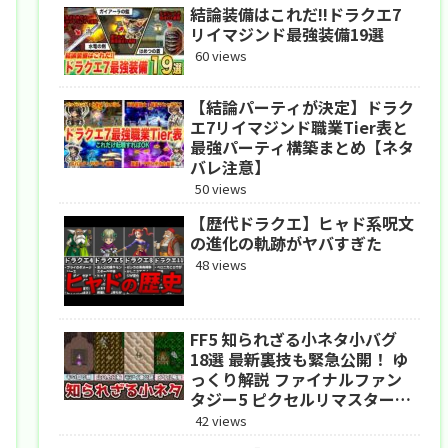
結論装備はこれだ!!ドラクエ7
リイマジンド最強装備19選
60 views
【結論パーティが決定】ドラク
エ7リイマジンド職業Tier表と
最強パーティ構築まとめ【ネタ
バレ注意】
50 views
【歴代ドラクエ】ヒャド系呪文
の進化の軌跡がヤバすぎた
48 views
FF5 知られざる小ネタ小バグ
18選 最新裏技も緊急公開！ ゆ
っくり解説 ファイナルファン
タジー5 ピクセルリマスター
アドバンス
42 views