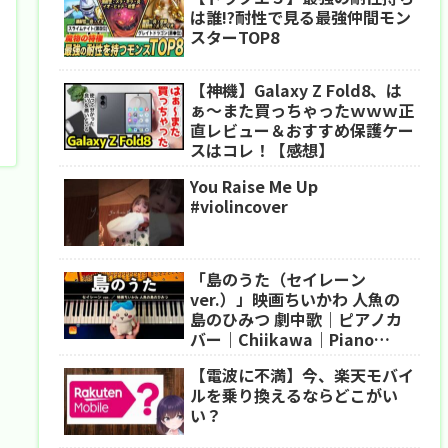
は誰!?耐性で見る最強仲間モン
スターTOP8
【神機】Galaxy Z Fold8、は
ぁ〜また買っちゃったｗｗｗ正
直レビュー＆おすすめ保護ケー
スはコレ！【感想】
You Raise Me Up
#violincover
「島のうた（セイレーン
ver.）」映画ちいかわ 人魚の
島のひみつ 劇中歌｜ピアノカ
バー｜Chiikawa｜Piano
Cover｜CANACANA
【電波に不満】今、楽天モバイ
ルを乗り換えるならどこがい
い？