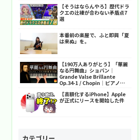
【そうはならんやろ】歴代ドラ
クエの辻褄が合わない矛盾点7
選
本番前の楽屋で、ふと即興「夏
は来ぬ」を。
【190万人ありがとう】「華麗
なる円舞曲」ショパン｜
Grande Valse Brillante
Op.34-1 / Chopin｜ピアノ｜
CANACANA
【高額化するiPhone】Apple
が正式にリースを開始した件
カテゴリー