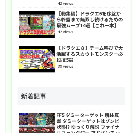
アドバンス
42 views
【総集編】ドラクエ6を序盤か
ら終盤まで無双し続けるための
最強ムーブ14選【これ一本】
42 views
【ドラクエ８】チーム呼びで大
活躍するスカウトモンスター必
殺技5選
39 views
新着記事
FF5 ダミーターゲット 解体真
書 ダミーターゲットはゾンビ
状態!? ゆっくり解説 ファイナ
ルファンタジー アドバンス ピ