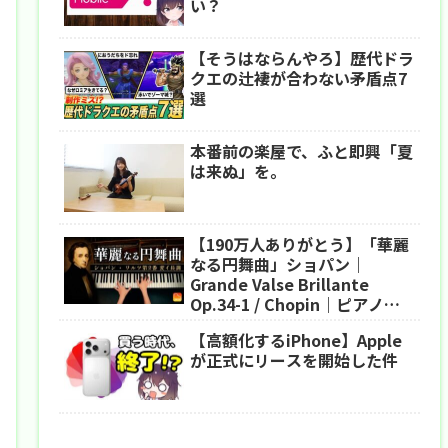
い？
【そうはならんやろ】歴代ドラ
クエの辻褄が合わない矛盾点7
選
本番前の楽屋で、ふと即興「夏
は来ぬ」を。
【190万人ありがとう】「華麗
なる円舞曲」ショパン｜
Grande Valse Brillante
Op.34-1 / Chopin｜ピアノ｜
CANACANA
【高額化するiPhone】Apple
が正式にリースを開始した件