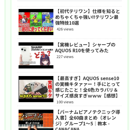
【初代テリワン】仕様を知ると
めちゃくちゃ強い!!テリワン最
強特技10選
426 views
【実機レビュー】シャープの
AQUOS R10を使ってみた
227 views
【最高すぎ】AQUOS sense10
の実機キタァァー！手にとって
感じたこと！全6色カラバリ＆
サイズ感良すぎｗｗｗ【感想】
100 views
【バーナムピアノテクニック導
入書】全60曲まとめ（オレン
ジ）グループ1〜5｜教本 -
CANACANA