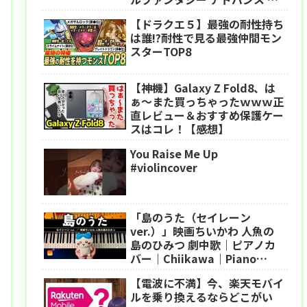
クセルリマスター
【ドラクエ５】最強の耐性持ち
は誰!?耐性で見る最強仲間モン
スターTOP8
【神機】Galaxy Z Fold8、は
ぁ〜また買っちゃったｗｗｗ正
直レビュー＆おすすめ保護ケー
スはコレ！【感想】
You Raise Me Up
#violincover
「島のうた（セイレーン
ver.）」映画ちいかわ 人魚の
島のひみつ 劇中歌｜ピアノカ
バー｜Chiikawa｜Piano
Cover｜CANACANA
【電波に不満】今、楽天モバイ
ルを乗り換えるならどこがい