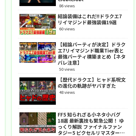
86 views
結論装備はこれだ!!ドラクエ7
リイマジンド最強装備19選
60 views
【結論パーティが決定】ドラク
エ7リイマジンド職業Tier表と
最強パーティ構築まとめ【ネタ
バレ注意】
50 views
【歴代ドラクエ】ヒャド系呪文
の進化の軌跡がヤバすぎた
48 views
FF5 知られざる小ネタ小バグ
18選 最新裏技も緊急公開！ ゆ
っくり解説 ファイナルファン
タジー5 ピクセルリマスター