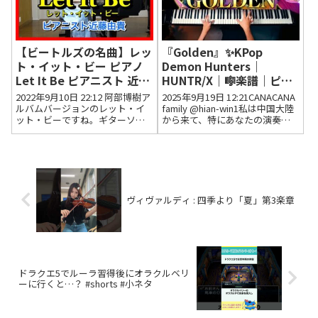
【ビートルズの名曲】レッ
『Golden』✨KPop
ト・イット・ビー ピアノ
Demon Hunters｜
Let It Be ピアニスト 近藤
HUNTR/X｜🎼楽譜｜ピア
由貴/The Beatles Piano
ノカバー｜Piano Cover｜
2022年9月10日 22:12 阿部博樹ア
2025年9月19日 12:21CANACANA
Cover, Yuki Kondo
CANACANA
ルバムバージョンのレット・イ
family @hian-win1私は中国大陸
ット・ビーですね。ギターソロ
から来て、特にあなたの演奏が
が完璧に再現されていてびっく
好きで、こんにちは長年に注目
りしました。ジョージも天国で
して、当時私はまだ一年生の新
喜んでいるのではないでしょう
入生で、今院生はもうすぐ卒業
か。感動以上の演奏ありがとう
して、あなたの演奏は私に無限
ございました！！2022年9...
の力...
ヴィヴァルディ : 四季より「夏」第3楽章
ドラクエ5でルーラ習得後にオラクルベリ
ーに行くと…？ #shorts #小ネタ