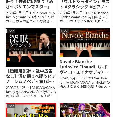
舞う！最後にNGあり『め
「ワルトシュタイン」ラス
ざせポケモンマスター』
ト #クラシック #ピアノ
#shorts #ピアニスト 近藤
2024年8月30日 11:12CANACANA
2023年4月25日 13:46Yuki Kondo
由貴/Beethoven Sonata
family @kana0706私やったらピ
Pianist xyamako48先日のさくら
カチュウ目の前でこんな動きし
ホールのリサイタルではダイナ
"Waldstein" Last
てたら集中して演奏できない😂
ミックな演奏を楽しませていた
😂2024年8月30日 11:14 いいね33
だきました。こちらのPLEYELピ
ピアノ
ピアノ
件 返信0件 @user-wb9qj6qs1...
アノは優しい綺麗な音色で、こ
れまた素敵な演奏です💖...
Nuvole Bianche｜
Ludovico Einaudi（ルド
【睡眠用BGM・途中広告
ヴィコ・エイナウディ）｜
なし】深い眠りへ誘うピア
楽譜あり｜ヌーヴォレ・ビ
2026年5月8日 07:32CANACANA
ノ｜ジムノペディ第1番／
アンケ｜ピアノカバー｜
family @CANACANAfamily楽譜の
サティ｜Gymnopédie
購入はこちら♪🎹 楽譜「Nuvole
Piano Cover｜
2026年7月29日 12:16CANACANA
Bianche」（日本にお住まいの
No.1 / Erik Satie｜
family @CANACANAfamilyいつも
CANACANA
方）🎹 Sheet Music (For
聴きにきてくださってありがと
CANACANA
Overseas / Out...
うございます。このたびの熊本
地震で被害に遭われた皆さま
ピアノ
ピアノ
に、心よりお見舞い申し上げま
す。不安な夜を過ごされている
方...