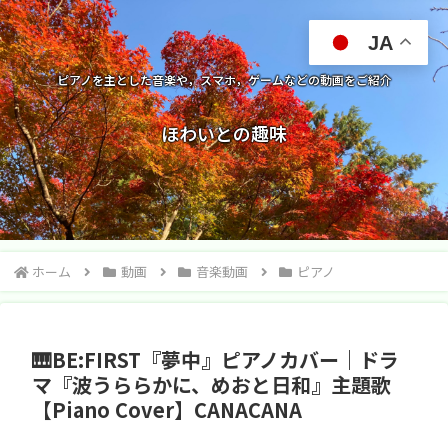
JA
ピアノを主とした音楽や，スマホ，ゲームなどの動画をご紹介
ほわいとの趣味
ホーム
動画
音楽動画
ピアノ
🎹BE:FIRST『夢中』ピアノカバー｜ドラ
マ『波うららかに、めおと日和』主題歌
【Piano Cover】CANACANA