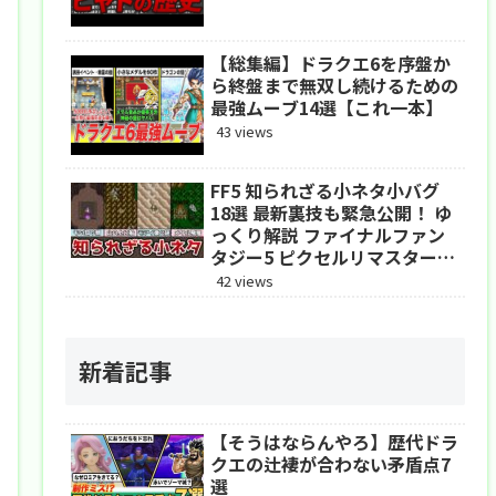
【総集編】ドラクエ6を序盤か
ら終盤まで無双し続けるための
最強ムーブ14選【これ一本】
43 views
FF5 知られざる小ネタ小バグ
18選 最新裏技も緊急公開！ ゆ
っくり解説 ファイナルファン
タジー5 ピクセルリマスター
アドバンス
42 views
新着記事
【そうはならんやろ】歴代ドラ
クエの辻褄が合わない矛盾点7
選