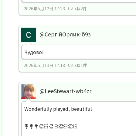
2026年5月12日 17:23 いいね2件
@СергійОрлик-б9з
Чудово!
2026年5月13日 17:18 いいね1件
@LeeStewart-wb4zr
Wonderfully played, beautiful
💐💐💐👏🏻👏🏻👏🏻👏🏻