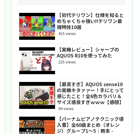
【初代テリワン】仕様を知ると
めちゃくちゃ強い!!テリワン最
強特技10選
415 views
【実機レビュー】シャープの
AQUOS R10を使ってみた
225 views
【最高すぎ】AQUOS sense10
の実機キタァァー！手にとって
感じたこと！全6色カラバリ＆
サイズ感良すぎｗｗｗ【感想】
94 views
【バーナムピアノテクニック導
入書】全60曲まとめ（オレン
ジ）グループ1〜5｜教本 -