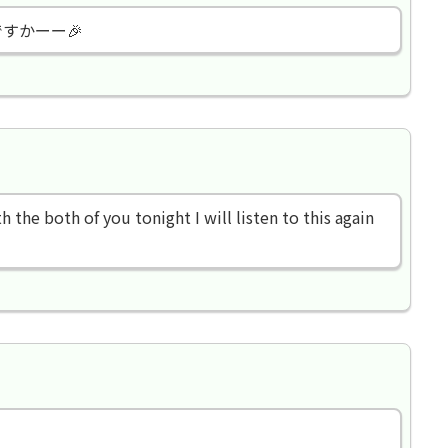
すかーー🎉
 the both of you tonight I will listen to this again