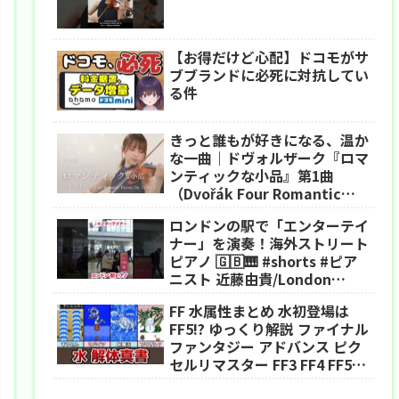
【お得だけど心配】ドコモがサ
ブブランドに必死に対抗してい
る件
きっと誰もが好きになる、温か
な一曲｜ドヴォルザーク『ロマ
ンティックな小品』第1曲
（Dvořák Four Romantic
Pieces, Op. 75 No. 1）
ロンドンの駅で「エンターテイ
ナー」を演奏！海外ストリート
ピアノ 🇬🇧🎹 #shorts #ピア
ニスト 近藤由貴/London
Street Piano The
FF 水属性まとめ 水初登場は
Entertainer
FF5!? ゆっくり解説 ファイナル
ファンタジー アドバンス ピク
セルリマスター FF3 FF4 FF5
FF6 FF USA