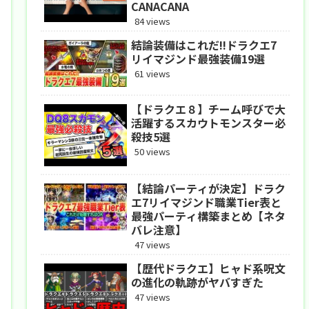
CANACANA
84 views
結論装備はこれだ!!ドラクエ7
リイマジンド最強装備19選
61 views
【ドラクエ８】チーム呼びで大
活躍するスカウトモンスター必
殺技5選
50 views
【結論パーティが決定】ドラク
エ7リイマジンド職業Tier表と
最強パーティ構築まとめ【ネタ
バレ注意】
47 views
【歴代ドラクエ】ヒャド系呪文
の進化の軌跡がヤバすぎた
47 views