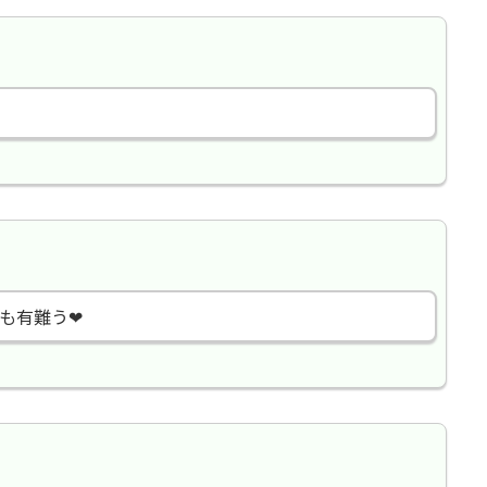
も有難う❤