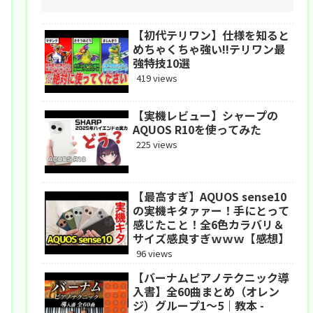
【初代テリワン】仕様を知ると
めちゃくちゃ強い!!テリワン最
強特技10選
419 views
【実機レビュー】シャープの
AQUOS R10を使ってみた
225 views
【最高すぎ】AQUOS sense10
の実機キタァァー！手にとって
感じたこと！全6色カラバリ＆
サイズ感良すぎｗｗｗ【感想】
96 views
【バーナムピアノテクニック導
入書】全60曲まとめ（オレン
ジ）グループ1〜5｜教本 -