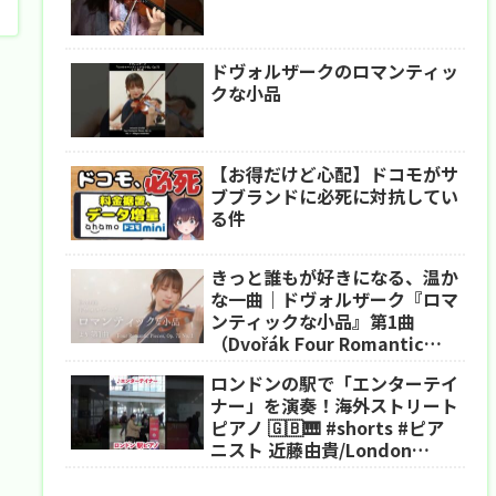
ドヴォルザークのロマンティッ
クな小品
【お得だけど心配】ドコモがサ
ブブランドに必死に対抗してい
る件
きっと誰もが好きになる、温か
な一曲｜ドヴォルザーク『ロマ
ンティックな小品』第1曲
（Dvořák Four Romantic
Pieces, Op. 75 No. 1）
ロンドンの駅で「エンターテイ
ナー」を演奏！海外ストリート
ピアノ 🇬🇧🎹 #shorts #ピア
ニスト 近藤由貴/London
Street Piano The
Entertainer