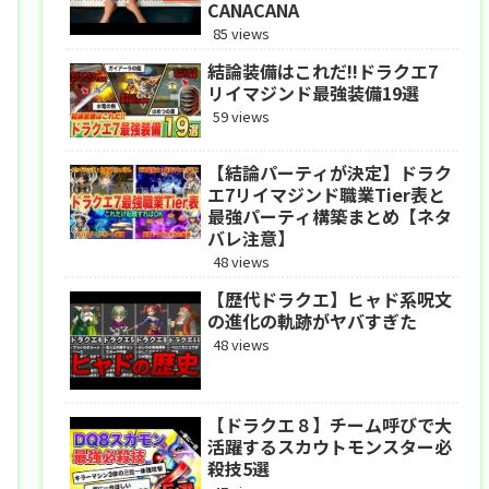
CANACANA
85 views
結論装備はこれだ!!ドラクエ7
リイマジンド最強装備19選
59 views
【結論パーティが決定】ドラク
エ7リイマジンド職業Tier表と
最強パーティ構築まとめ【ネタ
バレ注意】
48 views
【歴代ドラクエ】ヒャド系呪文
の進化の軌跡がヤバすぎた
48 views
【ドラクエ８】チーム呼びで大
活躍するスカウトモンスター必
殺技5選