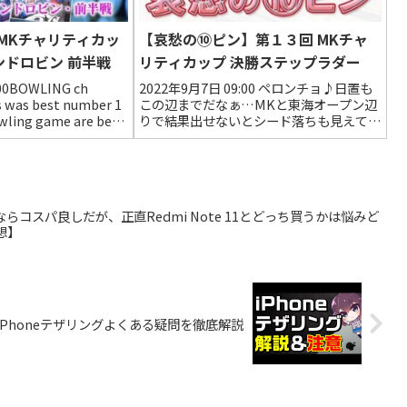
回 MKチャリティカッ
【哀愁の⑩ピン】第１３回 MKチャ
ンドロビン 前半戦
リティカップ 決勝ステップラダー
00BOWLING ch
2022年9月7日 09:00 ペロンチョ♪日置も
was best number 1
この辺までだなぁ…MKと東海オープン辺
ling game are best
りで結果出せないとシード落ちも見えてき
-San b...
ますね。手首が弱いので、現行ルールでは
リスタイ❌なので簡単ではないですね。是
非復活してほしいですが…2022年9月...
万円ならコスパ良しだが、正直Redmi Note 11とどっち買うかは悩みど
想】
iPhoneテザリングよくある疑問を徹底解説