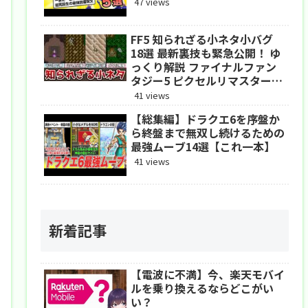
47 views
FF5 知られざる小ネタ小バグ
18選 最新裏技も緊急公開！ ゆ
っくり解説 ファイナルファン
タジー5 ピクセルリマスター
アドバンス
41 views
【総集編】ドラクエ6を序盤か
ら終盤まで無双し続けるための
最強ムーブ14選【これ一本】
41 views
新着記事
【電波に不満】今、楽天モバイ
ルを乗り換えるならどこがい
い？