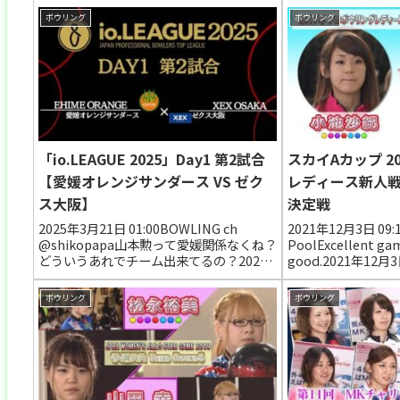
ボウリング
ボウリング
「io.LEAGUE 2025」Day1 第2試合
スカイAカップ 2
【愛媛オレンジサンダース VS ゼク
レディース新人
ス大阪】
決定戦
2025年3月21日 01:00BOWLING ch
2021年12月3日 09:1
@shikopapa山本勲って愛媛関係なくね？
PoolExcellent gam
どういうあれでチーム出来てるの？2025
good.2021年12月3
年3月23日 14:16 いいね1件 返信0件
信0件 たかし 長谷川
@patrickho3066石田万音實在太強了👍我
💌2021年12月6日 07:
ボウリング
ボウリング
是...