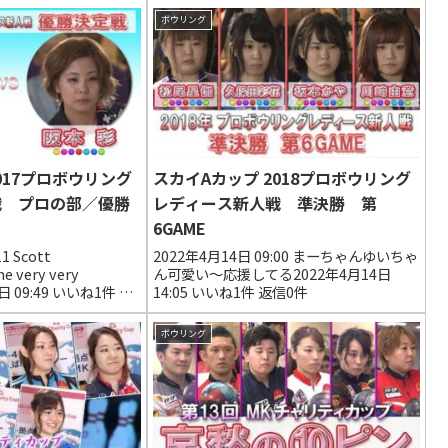
ボウリング
017プロボウリング
スカイAカップ 2018プロボウリング
戦 プロの部／優勝
レディース新人戦 準決勝 第
6GAME
1 Scott
2022年4月14日 09:00 まーちゃんゆいちゃ
e very very
ん可愛い〜応援してる2022年4月14日
日 09:49 いいね1件 返
14:05 いいね1件 返信0件
沙紀が好きです💌♥️♥️
0...
ボウリング