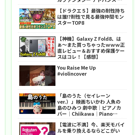
クセルリマスター
【ドラクエ５】最強の耐性持ち
は誰!?耐性で見る最強仲間モン
スターTOP8
【神機】Galaxy Z Fold8、は
ぁ〜また買っちゃったｗｗｗ正
直レビュー＆おすすめ保護ケー
スはコレ！【感想】
You Raise Me Up
#violincover
「島のうた（セイレーン
ver.）」映画ちいかわ 人魚の
島のひみつ 劇中歌｜ピアノカ
バー｜Chiikawa｜Piano
Cover｜CANACANA
【電波に不満】今、楽天モバイ
ルを乗り換えるならどこがい