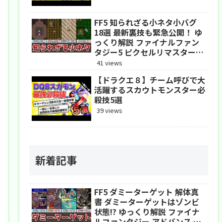
FF5 知られざる小ネタ小バグ
18選 最新裏技も緊急公開！ ゆ
っくり解説 ファイナルファン
タジー5 ピクセルリマスター
アドバンス
41 views
【ドラクエ８】チーム呼びで大
活躍するスカウトモンスター必
殺技5選
39 views
新着記事
FF5 ダミーターゲット 解体真
書 ダミーターゲットはゾンビ
状態!? ゆっくり解説 ファイナ
ルファンタジー アドバンス ピ