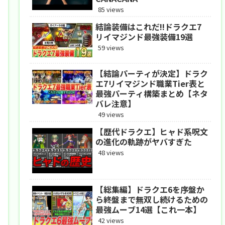
85 views
結論装備はこれだ!!ドラクエ7
リイマジンド最強装備19選
59 views
【結論パーティが決定】ドラク
エ7リイマジンド職業Tier表と
最強パーティ構築まとめ【ネタ
バレ注意】
49 views
【歴代ドラクエ】ヒャド系呪文
の進化の軌跡がヤバすぎた
48 views
【総集編】ドラクエ6を序盤か
ら終盤まで無双し続けるための
最強ムーブ14選【これ一本】
42 views