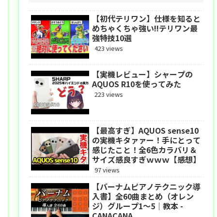
【初代テリワン】仕様を知ると
めちゃくちゃ強い!!テリワン最
強特技10選
423 views
【実機レビュー】シャープの
AQUOS R10を使ってみた
223 views
【最高すぎ】AQUOS sense10
の実機キタァァー！手にとって
感じたこと！全6色カラバリ＆
サイズ感良すぎｗｗｗ【感想】
97 views
【バーナムピアノテクニック導
入書】全60曲まとめ（オレン
ジ）グループ1〜5｜教本 -
CANACANA