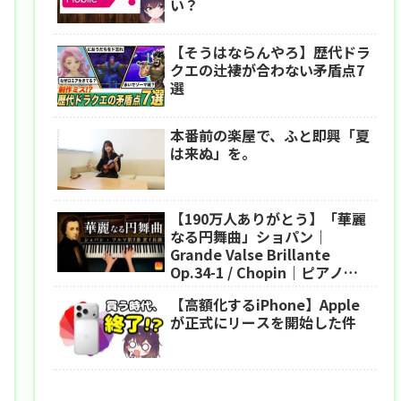
い？
【そうはならんやろ】歴代ドラ
クエの辻褄が合わない矛盾点7
選
本番前の楽屋で、ふと即興「夏
は来ぬ」を。
【190万人ありがとう】「華麗
なる円舞曲」ショパン｜
Grande Valse Brillante
Op.34-1 / Chopin｜ピアノ｜
CANACANA
【高額化するiPhone】Apple
が正式にリースを開始した件