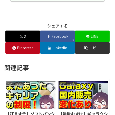
シェアする
X
Facebook
LINE
0
Pinterest
LinkedIn
コピー
関連記事
スマートフォン
スマートフォン
【狂言オチ】ソフトバンク
【最後おまけ】ギャラクシ