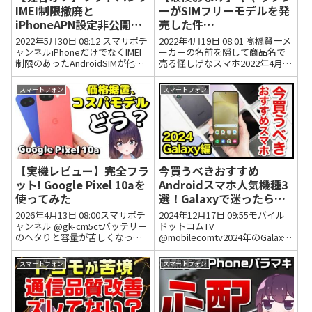
IMEI制限撤廃と
ーがSIMフリーモデルを発
iPhoneAPN設定非公開の
売した件
お話
（Samsung/GalaxyS22
2022年5月30日 08:12 スマサポチ
2022年4月19日 08:01 高橋賢一メ
）
ャンネルiPhoneだけでなくIMEI
ーカーの名前を隠して商品名で
制限のあったAndroidSIMが他の
売る怪しげなスマホ2022年4月19
Android端末に反応するか自信が
日 21:11 いいね7件 返信0件 こた
ありませんので、反応しない場
ひといっそのことスマホメーカ
スマートフォン
スマートフォン
合はソフトバンク/ワイモバイル
ー共同でSIMフリー版のみを販売
にご確認ください。2022...
するスマホショップ作って徹底
抗...
【実機レビュー】完全フラ
今買うべきおすすめ
ット! Google Pixel 10aを
Androidスマホ人気機種3
使ってみた
選！Galaxyで迷ったらコ
レ！【2024年版】【最
2026年4月13日 08:00スマサポチ
2024年12月17日 09:55モバイル
強】
ャンネル @gk-cm5ctバッテリー
ドットコムTV
のヘタりと容量が苦しくなって
@mobilecomtv2024年のGalaxy
きたので７aから買い換えまし
スマホ、どれも安定感がありま
た。5a→7a→10aもう128GBでは
したが...特に今回ご紹介した機種
スマートフォン
スマートフォン
苦しいと思ったので256GBにし
はおすすめです！！2024年12月
ました。9a(256G)も探した...
17日 09:58 いいね16件 返信...