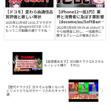
【ドコモ】変わらぬ通信品
【iPhone12一括1円】業
質評価と厳しい現状
界と消費者に及ぼす悪影響
（docomo/au/SoftBank
2025年11月9日 10:01スマサポチ
）
ャンネル @nights9273まったく
2022年3月8日 09:39 ak shibaどう
もってこの動画の通りですね…
やら総務省に対し、一括販売に
ドコモは電車に乗っていると切
関するクレームが報告されたら
断、建物に入ると切断…d払いも
しく、何らかの指導がされる恐
エラーだらけ…生活に必要な場
れが出てきました。twitterで流
所で使えないのですから変えた
れてたんですけどね。主に
くなくても変える...
softbankの代理店に対してです
けど。2...
【追憶進めます】3DS版ドラクエ8 スキル
ルーレット縛り その11
【歴代ドラクエ】元々そんな強くないの
にリメイクでなぜかナーフされたキャラ7
選