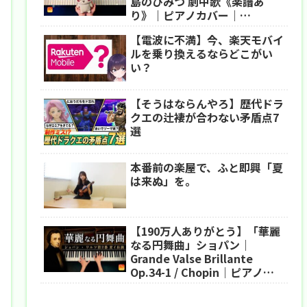
島のひみつ 劇中歌《楽譜あ
り》｜ピアノカバー｜
Chiikawa｜Piano Cover｜
【電波に不満】今、楽天モバイ
CANACANA
ルを乗り換えるならどこがい
い？
【そうはならんやろ】歴代ドラ
クエの辻褄が合わない矛盾点7
選
本番前の楽屋で、ふと即興「夏
は来ぬ」を。
【190万人ありがとう】「華麗
なる円舞曲」ショパン｜
Grande Valse Brillante
Op.34-1 / Chopin｜ピアノ｜
CANACANA