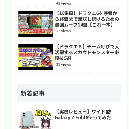
アドバンス
43 views
【総集編】ドラクエ6を序盤か
ら終盤まで無双し続けるための
最強ムーブ14選【これ一本】
42 views
【ドラクエ８】チーム呼びで大
活躍するスカウトモンスター必
殺技5選
39 views
新着記事
【実機レビュー】ワイド型!
Galaxy Z Fold8使ってみた