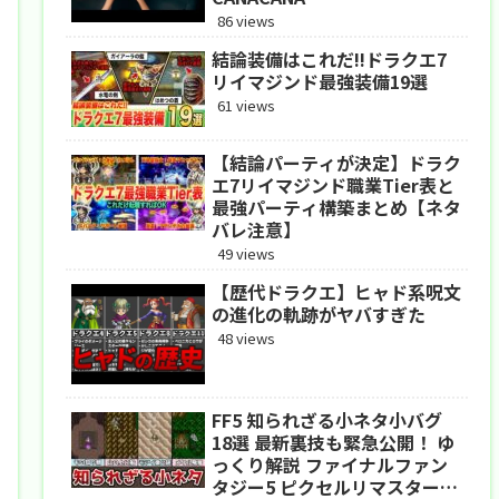
86 views
結論装備はこれだ!!ドラクエ7
リイマジンド最強装備19選
61 views
【結論パーティが決定】ドラク
エ7リイマジンド職業Tier表と
最強パーティ構築まとめ【ネタ
バレ注意】
49 views
【歴代ドラクエ】ヒャド系呪文
の進化の軌跡がヤバすぎた
48 views
FF5 知られざる小ネタ小バグ
18選 最新裏技も緊急公開！ ゆ
っくり解説 ファイナルファン
タジー5 ピクセルリマスター