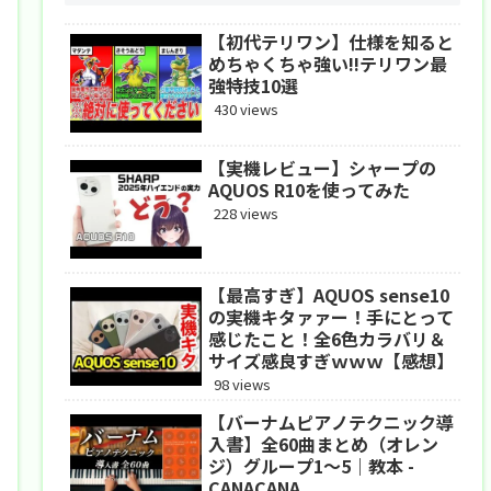
【初代テリワン】仕様を知ると
めちゃくちゃ強い!!テリワン最
強特技10選
430 views
【実機レビュー】シャープの
AQUOS R10を使ってみた
228 views
【最高すぎ】AQUOS sense10
の実機キタァァー！手にとって
感じたこと！全6色カラバリ＆
サイズ感良すぎｗｗｗ【感想】
98 views
【バーナムピアノテクニック導
入書】全60曲まとめ（オレン
ジ）グループ1〜5｜教本 -
CANACANA