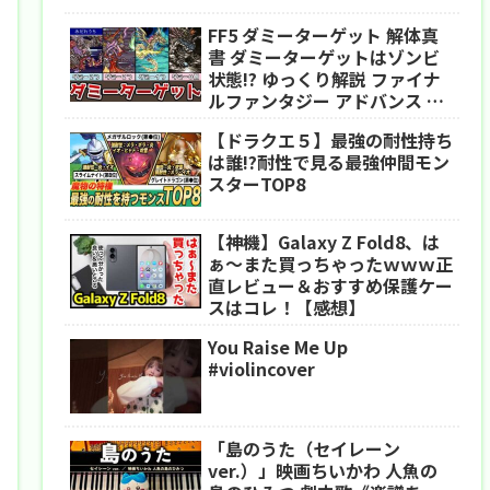
FF5 ダミーターゲット 解体真
書 ダミーターゲットはゾンビ
状態!? ゆっくり解説 ファイナ
ルファンタジー アドバンス ピ
クセルリマスター
【ドラクエ５】最強の耐性持ち
は誰!?耐性で見る最強仲間モン
スターTOP8
【神機】Galaxy Z Fold8、は
ぁ〜また買っちゃったｗｗｗ正
直レビュー＆おすすめ保護ケー
スはコレ！【感想】
You Raise Me Up
#violincover
「島のうた（セイレーン
ver.）」映画ちいかわ 人魚の