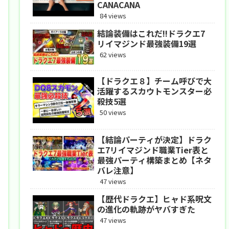
CANACANA
84 views
結論装備はこれだ!!ドラクエ7
リイマジンド最強装備19選
62 views
【ドラクエ８】チーム呼びで大
活躍するスカウトモンスター必
殺技5選
50 views
【結論パーティが決定】ドラク
エ7リイマジンド職業Tier表と
最強パーティ構築まとめ【ネタ
バレ注意】
47 views
【歴代ドラクエ】ヒャド系呪文
の進化の軌跡がヤバすぎた
47 views