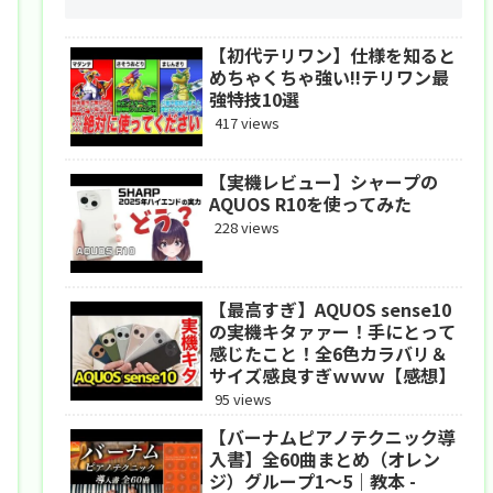
【初代テリワン】仕様を知ると
めちゃくちゃ強い!!テリワン最
強特技10選
417 views
【実機レビュー】シャープの
AQUOS R10を使ってみた
228 views
【最高すぎ】AQUOS sense10
の実機キタァァー！手にとって
感じたこと！全6色カラバリ＆
サイズ感良すぎｗｗｗ【感想】
95 views
【バーナムピアノテクニック導
入書】全60曲まとめ（オレン
ジ）グループ1〜5｜教本 -