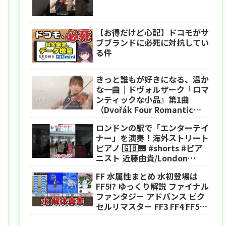
【お得だけど心配】ドコモがサ
ブブランドに必死に対抗してい
る件
きっと誰もが好きになる、温か
な一曲｜ドヴォルザーク『ロマ
ンティックな小品』第1曲
（Dvořák Four Romantic
Pieces, Op. 75 No. 1）
ロンドンの駅で「エンターテイ
ナー」を演奏！海外ストリート
ピアノ 🇬🇧🎹 #shorts #ピア
ニスト 近藤由貴/London
Street Piano The
FF 水属性まとめ 水初登場は
Entertainer
FF5!? ゆっくり解説 ファイナル
ファンタジー アドバンス ピク
セルリマスター FF3 FF4 FF5
FF6 FF USA