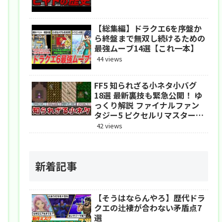
【総集編】ドラクエ6を序盤か
ら終盤まで無双し続けるための
最強ムーブ14選【これ一本】
44 views
FF5 知られざる小ネタ小バグ
18選 最新裏技も緊急公開！ ゆ
っくり解説 ファイナルファン
タジー5 ピクセルリマスター
アドバンス
42 views
新着記事
【そうはならんやろ】歴代ドラ
クエの辻褄が合わない矛盾点7
選