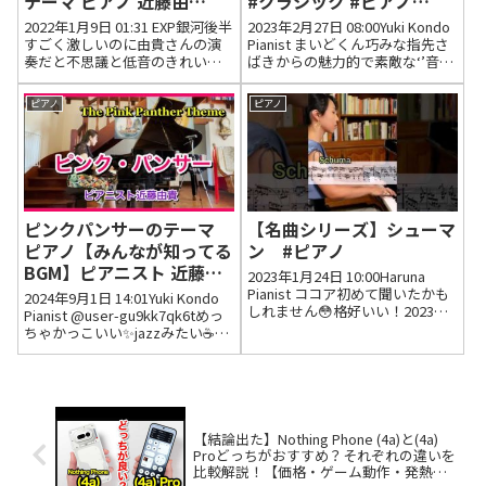
テーマ ピアノ 近藤由
#クラシック #ピアノ
貴/Harry Potter
#shorts #ピアニスト 近藤
2022年1月9日 01:31 EXP銀河後半
2023年2月27日 08:00Yuki Kondo
Hedwig's Theme Piano,
由貴/Twinkle,Twinkle
すごく激しいのに由貴さんの演
Pianist まいどくん巧みな指先さ
奏だと不思議と低音のきれいな
ばきからの魅力的で素敵な‘’音
Yuki Kondo
Little Star(Mozart) Last
響きとして聴こえます🎵一番低
色‘’に感激〜です🥳🎵由貴さんだ
いラの鍵盤が使われる曲を見た
けやわぁ、魅惑のピアノの世界
ピアノ
ピアノ
のはもしかして初めてかもしれ
に連れていってくれるのは・・
ません。あの距離なのに安定し
🎉🎵素敵な‘’演奏‘’を有難う...
て確実に飛んでいるのも(当...
ピンクパンサーのテーマ
【名曲シリーズ】シューマ
ピアノ【みんなが知ってる
ン #ピアノ
BGM】ピアニスト 近藤由
2023年1月24日 10:00Haruna
貴/The Pink Panther
Pianist ココア初めて聞いたかも
2024年9月1日 14:01Yuki Kondo
しれません😳格好いい！2023年1
Theme Piano Cover,
Pianist @user-gu9kk7qk6tめっ
月24日 12:29 いいね1件 返信1件
ちゃかっこいい✨jazzみたい☕
Yuki Kondo
1件の返信を表示 Haruna Pianist
2024年9月1日 14:12 いいね7件 返
😊😊😊2023年1月24日 13...
信0件 @hrmttm6521だらーんと
したピンクパンサー...
【結論出た】Nothing Phone (4a)と(4a)
Proどっちがおすすめ？それぞれの違いを
比較解説！【価格・ゲーム動作・発熱・