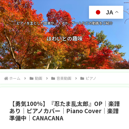
JA
ピアノを主とした音楽や，スマホ，ゲームなどの動画をご紹介
ほわいとの趣味
ホーム
動画
音楽動画
ピアノ
【勇気100%】『忍たま乱太郎』OP｜楽譜
あり｜ピアノカバー｜Piano Cover｜楽譜
準備中｜CANACANA