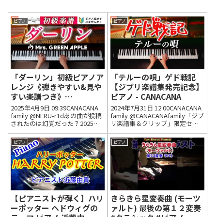
ピアノ
ピアノ
「ダーリン」初級ピアノア
「テルーの唄」ゲド戦記
レンジ《弾きやすい&見や
【ジブリ楽譜集発売記念】
すい楽譜つき》
ピアノ - CANACANA
Mrs.GREEN APPLE - ピア
2025年4月9日 09:39CANACANA
2024年7月31日 12:00CANACANA
ノ - CANACANA
family @NERU-r1dあの曲が投稿
family @CANACANAfamily「ジブ
されたのは幻覚だった？2025年4
リ楽譜集＆クリップ」限定セッ
月9日 10:00 いいね11件 返信3件
ト、好評発売中✨「ジブリ楽譜
3件の返信を表示 @wt2179非公
集」単品も発売中です🎹実際に
ピアノ
ピアノ
開や消した方がいい、ってマジ
手に取ってみたい方は、山野楽
で心配...
器さんへ！いつも応援してくだ...
【ピアニストが弾く】ハリ
きらきら星変奏曲 (モーツ
ーポッター ヘドウィグの
ァルト) 最後の第１２変奏