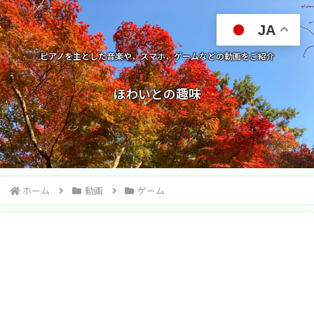
JA
ピアノを主とした音楽や，スマホ，ゲームなどの動画をご紹介
ほわいとの趣味
ホーム
動画
ゲーム