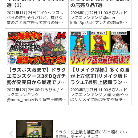
選【1】
の店売り品7選
2021年11月24日 11:00 ヘラコつ
2024年1月22日 11:00ろびん / ド
べらの時もそうだけど、有能な
ラクエランキング @user-
敵のこと高学歴って言うの好き
kf9ct3pz3kビアンカの装備を全
2021年11月27日 09:38 いいね1件
部売って素っ裸にさせた挙句肉
返信0件 botかな？ドルマゲス戦
壁にする5主人公は人の心ないん
ゲーム
ゲーム
ククール30にしたらベホマラー
かと言いたくなる。2024年1月26
覚えるの知らなくて、しかもレ...
日 15:06 いいね1件 返信...
【ラスボス戦まで】ドラク
【リメイク準拠】多くの職
エモンスターズ3をDQガチ
が上方修正!!リメイク版ド
勢が発売日から最速でプレ
ラクエ7最強上級職ランキ
イする④【DQM3】
ングTOP10
2023年12月2日 08:41ろびん / ド
2023年2月27日 11:00ろびん / ド
ラクエランキング
ラクエランキング 大輔 佐藤やっ
@meru_mercyもう竜神王艦隊作
ぱりリメイク版は呪文や特技が
った人いるらしいです2023年12
引き継げなくなったのが残念で
月2日 08:52 いいね12件 返信1件
すよね🥺2023年3月1日 08:36 い
1件の返信を表示 @user-
いね2件 返信0件 ギャラクシーギ
xq1iw8ty2p艦隊とは2...
ャラディックメタナイトドラク
エ...
ドラクエ史上最も補正値がぶっ壊れてい
る防具、チャイナドレス