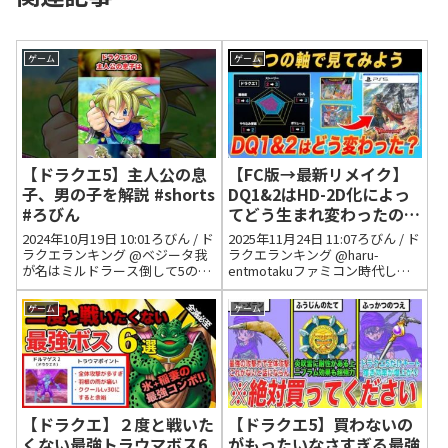
ゲーム
ゲーム
【ドラクエ5】主人公の息
【FC版→最新リメイク】
子、男の子を解説 #shorts
DQ1&2はHD-2D化によっ
#ろびん
てどう生まれ変わったの
か!!5つの指標から徹底解
2024年10月19日 10:01ろびん / ド
2025年11月24日 11:07ろびん / ド
剖!!
ラクエランキング @ベジータ我
ラクエランキング @haru-
が名はミルドラース倒して5の世
entmotakuファミコン時代しか
界には敵いないのかもしれんけ
ドラクエ IIをやらなかったワイに
ど大人になったレックスを見た
は今回のリメイクは神ゲー2025
ゲーム
ゲーム
い気持ちもある2024年10月20日
年11月28日 00:40 いいね3件 @阿
07:28 いいね2件 返信0件 @5...
部猛-h9r2の...
【ドラクエ】２度と戦いた
【ドラクエ5】買わないの
くない最強トラウマボス6
がもったいなさすぎる最強