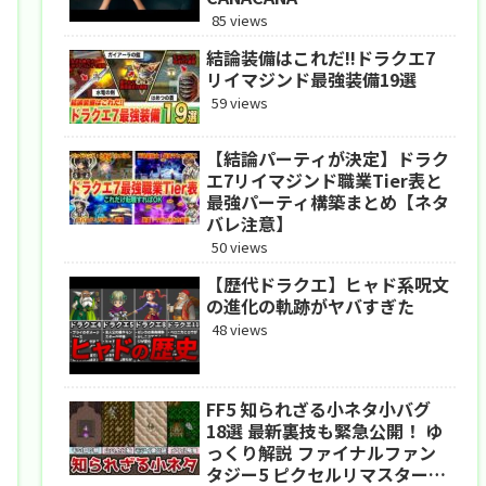
85 views
結論装備はこれだ!!ドラクエ7
リイマジンド最強装備19選
59 views
【結論パーティが決定】ドラク
エ7リイマジンド職業Tier表と
最強パーティ構築まとめ【ネタ
バレ注意】
50 views
【歴代ドラクエ】ヒャド系呪文
の進化の軌跡がヤバすぎた
48 views
FF5 知られざる小ネタ小バグ
18選 最新裏技も緊急公開！ ゆ
っくり解説 ファイナルファン
タジー5 ピクセルリマスター