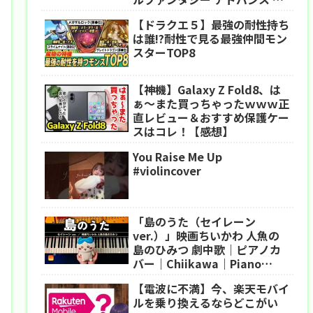
クセルリマスター
【ドラクエ５】最強の耐性持ち
は誰!?耐性で見る最強仲間モン
スターTOP8
【神機】Galaxy Z Fold8、は
ぁ〜また買っちゃったｗｗｗ正
直レビュー＆おすすめ保護ケー
スはコレ！【感想】
You Raise Me Up
#violincover
「島のうた（セイレーン
ver.）」映画ちいかわ 人魚の
島のひみつ 劇中歌｜ピアノカ
バー｜Chiikawa｜Piano
Cover｜CANACANA
【電波に不満】今、楽天モバイ
ルを乗り換えるならどこがい