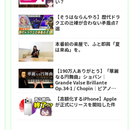
い？
【そうはならんやろ】歴代ドラ
クエの辻褄が合わない矛盾点7
選
本番前の楽屋で、ふと即興「夏
は来ぬ」を。
【190万人ありがとう】「華麗
なる円舞曲」ショパン｜
Grande Valse Brillante
Op.34-1 / Chopin｜ピアノ｜
CANACANA
【高額化するiPhone】Apple
が正式にリースを開始した件