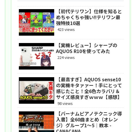
【初代テリワン】仕様を知ると
めちゃくちゃ強い!!テリワン最
強特技10選
423 views
【実機レビュー】シャープの
AQUOS R10を使ってみた
224 views
【最高すぎ】AQUOS sense10
の実機キタァァー！手にとって
感じたこと！全6色カラバリ＆
サイズ感良すぎｗｗｗ【感想】
98 views
【バーナムピアノテクニック導
入書】全60曲まとめ（オレン
ジ）グループ1〜5｜教本 -
CANACANA