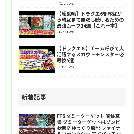
アドバンス
42 views
【総集編】ドラクエ6を序盤か
ら終盤まで無双し続けるための
最強ムーブ14選【これ一本】
42 views
【ドラクエ８】チーム呼びで大
活躍するスカウトモンスター必
殺技5選
39 views
新着記事
FF5 ダミーターゲット 解体真
書 ダミーターゲットはゾンビ
状態!? ゆっくり解説 ファイナ
ルファンタジー アドバンス ピ