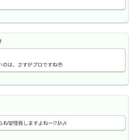
き
いのは、さすがプロですね🥹
ね👿怪我しますよねー⁉️🎻🎶