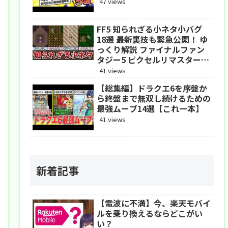
47 views
FF5 知られざる小ネタ小バグ
18選 最新裏技も緊急公開！ ゆ
っくり解説 ファイナルファン
タジー5 ピクセルリマスター
アドバンス
41 views
【総集編】ドラクエ6を序盤か
ら終盤まで無双し続けるための
最強ムーブ14選【これ一本】
41 views
新着記事
【電波に不満】今、楽天モバイ
ルを乗り換えるならどこがい
い？