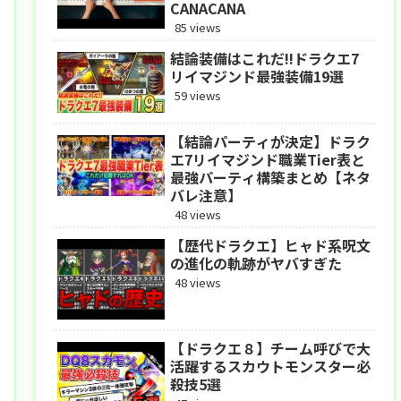
CANACANA
85 views
結論装備はこれだ!!ドラクエ7
リイマジンド最強装備19選
59 views
【結論パーティが決定】ドラク
エ7リイマジンド職業Tier表と
最強パーティ構築まとめ【ネタ
バレ注意】
48 views
【歴代ドラクエ】ヒャド系呪文
の進化の軌跡がヤバすぎた
48 views
【ドラクエ８】チーム呼びで大
活躍するスカウトモンスター必
殺技5選