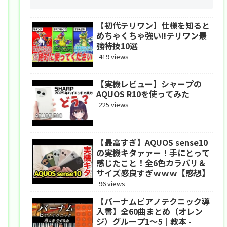
【初代テリワン】仕様を知ると
めちゃくちゃ強い!!テリワン最
強特技10選
419 views
【実機レビュー】シャープの
AQUOS R10を使ってみた
225 views
【最高すぎ】AQUOS sense10
の実機キタァァー！手にとって
感じたこと！全6色カラバリ＆
サイズ感良すぎｗｗｗ【感想】
96 views
【バーナムピアノテクニック導
入書】全60曲まとめ（オレン
ジ）グループ1〜5｜教本 -