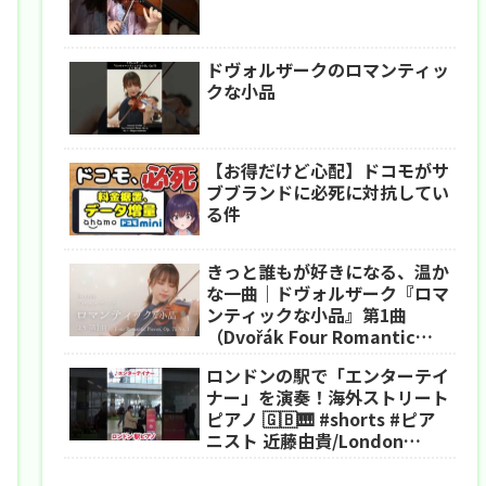
ドヴォルザークのロマンティッ
クな小品
【お得だけど心配】ドコモがサ
ブブランドに必死に対抗してい
る件
きっと誰もが好きになる、温か
な一曲｜ドヴォルザーク『ロマ
ンティックな小品』第1曲
（Dvořák Four Romantic
Pieces, Op. 75 No. 1）
ロンドンの駅で「エンターテイ
ナー」を演奏！海外ストリート
ピアノ 🇬🇧🎹 #shorts #ピア
ニスト 近藤由貴/London
Street Piano The
Entertainer