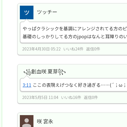
ツッチー
やっぱクラシックを基調にアレンジされてる方のピ
基礎のしっかりしてる方のjpopはなんと耳障りの
2023年4月30日 05:22 いいね24件 返信0件
꧁創血咲 夏芽꧂
3:11
ここの表現えげつなく好き過ぎる……(´；ω；
2023年5月5日 11:04 いいね16件 返信0件
咲 宮永