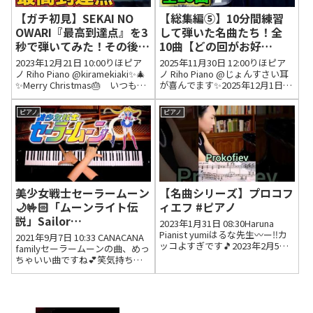
【ガチ初見】SEKAI NO
【総集編⑤】10分間練習
OWARI『最高到達点』を3
して弾いた名曲たち！全
秒で弾いてみた！その後
10曲【どの回がお好
10分練習してみた🔥
き？】
2023年12月21日 10:00りほピア
2025年11月30日 12:00りほピア
【ONE PIECE】
ノ Riho Piano @kiramekiaki✨🎄
ノ Riho Piano @じょんすさい耳
✨Merry Christmas🎂 いつも楽
が喜んでます✨2025年12月1日
しく見ています🤗ﾐｯｷｰ応援団🎸
01:03 いいね2件 返信0件 @おか
と一緒にRihoさんのchこれから
か1263最近はなかなか東方の曲
ピアノ
ピアノ
も活動もいっぱい応援していま
を弾いてみた！みたいな動画が
す🐭📣...
ないから東方の曲が好...
美少女戦士セーラームーン
【名曲シリーズ】プロコフ
🌙🤟🏻「ムーンライト伝
ィエフ #ピアノ
説」Sailor
2023年1月31日 08:30Haruna
Moon"Moonlight
Pianist yumiはるな先生〰️ー‼️カ
2021年9月7日 10:33 CANACANA
ッコよすぎです🎵2023年2月5日
Legend" - 耳コピピアノ
familyセーラームーンの曲、めっ
09:45 いいね0件 返信1件 1件の返
ちゃいい曲ですね💕笑気持ち込
カバーで弾いてみた -
信を表示 Haruna Pianist恐縮で
めて弾きました❤️これ弾いたあ
Piano Cover -
す！2023年2月5日 1...
と、ずーっと頭の中で流れてい
CANACANA
ました！ちゃんと、聞いてくれ
なきゃ、月に変わってお仕置き