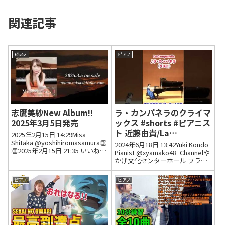
関連記事
ピアノ
ピアノ
志鷹美紗New Album!!
ラ・カンパネラのクライマ
2025年3月5日発売
ックス #shorts #ピアニス
ト 近藤由貴/La
2025年2月15日 14:29Misa
Campanella (Liszt)
Shitaka @yoshihiromasamura👏
2024年6月18日 13:42Yuki Kondo
👏2025年2月15日 21:35 いいね2
Pianist @xyamako48_Channelや
件 返信0件 @わたしの調べCD は
かげ文化センターホール プライ
当日購入させていただきます
マリーピアニストにご就任おめ
2025年2月27日 07:41 いい...
でとうございます㊗️ホールに響
ピアノ
ピアノ
き渡るフルコンピアノの迫力が
凄いです！！20...