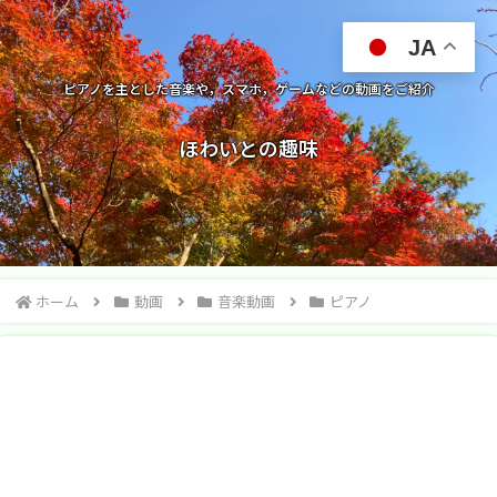
JA
ピアノを主とした音楽や，スマホ，ゲームなどの動画をご紹介
ほわいとの趣味
ホーム
動画
音楽動画
ピアノ