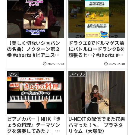
【美しく切ないショパン
ドラクエ8でドルマゲス前
の名曲】ノクターン第２
にバトルロードランクBを
番 #shorts #ピアニスト
頑張ると…? #shorts #小
近藤由貴/Chopin:
ネタ
2025.07.30
2025.07.30
Nocturne Op.9-2
ピアノ
バイオリン
ピアノカバー｜NHK『き
U-NEXTの配信でまた花男
ょうの料理』テーマソン
ハマった！🍡. プラネタ
グを演奏してみた♪｜
リウム（大塚愛）