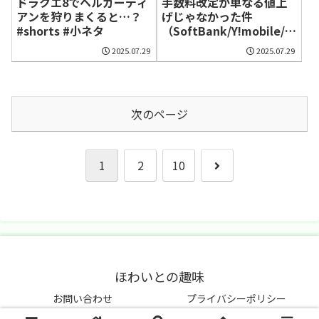
ドラクエ8でヘルガーディ
手数料改定が単なる値上
アンを狩りまくると…？
げじゃなかった件
#shorts #小ネタ
（SoftBank/Y!mobile/LI
NEMO）
2025.07.29
2025.07.29
次のページ
次
1
2
10
へ
ほわいとの趣味
お問い合わせ
プライバシーポリシー