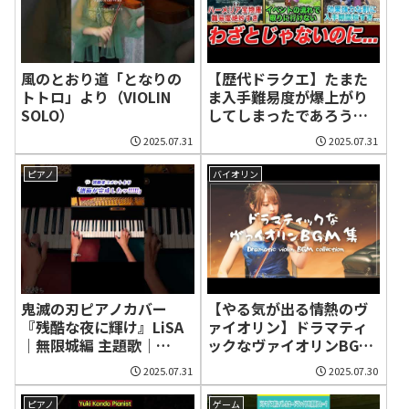
風のとおり道「となりの
【歴代ドラクエ】たまた
トトロ」より（VIOLIN
ま入手難易度が爆上がり
SOLO）
してしまったであろう宝
箱・イベント7選
2025.07.31
2025.07.31
ピアノ
バイオリン
鬼滅の刃ピアノカバー
【やる気が出る情熱のヴ
『残酷な夜に輝け』LiSA
ァイオリン】ドラマティ
｜無限城編 主題歌｜
ックなヴァイオリンBGM
CANACANA【Short】
集
2025.07.31
2025.07.30
ピアノ
ゲーム