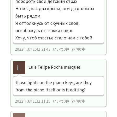
побороть свой детский страх
Но мы, как два крыла, всегда должны
быть рядом
Я оттолкнусь от скучных слов,
освобожусь от тяжких оков
Хочу, чтоб счастье стало нам с тобой
2022年3月15日 21:43 いいね0件 返信0件
Luis Felipe Rocha marques
those lights on the piano keys, are they
from the piano itself or is it editing?
2022年3月11日 11:15 いいね0件 返信0件