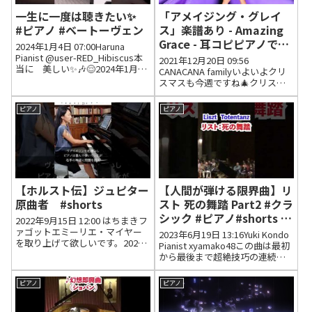
一生に一度は聴きたい✨
「アメイジング・グレイ
#ピアノ #ベートーヴェン
ス」楽譜あり - Amazing
Grace - 耳コピピアノで弾
2024年1月4日 07:00Haruna
いてみた - Piano Cover -
Pianist @user-RED_Hibiscus本
2021年12月20日 09:56
当に 美しい✨🎶😌2024年1月6
CANACANA
CANACANA familyいよいよクリ
日 08:26 いいね2件 返信0件
スマスも今週ですね🎄クリスマ
@yoshihiromasamura👏👏👏
スにも、ピッタリの曲♡みなさ
2024年1月4日 19:5...
ん、色々なことを願いながらゆ
ピアノ
ピアノ
っくりと聞いてくださいねっ( ˘
³˘)˚✧₊⁎いつもたくさんの応援あ
りがとう...
【ホルスト伝】ジュピター
【人間が弾ける限界曲】リ
原曲者 #shorts
スト 死の舞踏 Part2 #クラ
シック #ピアノ#shorts #
2022年9月15日 12:00 はちまきフ
ピアニスト 近藤由
ァゴットエミーリエ・マイヤー
2023年6月19日 13:16Yuki Kondo
を取り上げて欲しいです。2022
貴/Liszt:Totentanz
Pianist xyamako48この曲は最初
年9月29日 22:44 いいね0件 返信0
から最後まで超絶技巧の連続
Piano Solo
件 Waltzずっと聴いていたいです
で、しかも長い、こんな曲を全
2022年9月17日 00:40 いいね0件
力で弾く姿はまさに死の舞踏と
ピアノ
ピアノ
返信0件 ...
いう名の通り！由貴さんのキレ
ッキレに冴える演奏が素晴らし