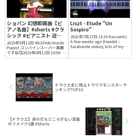
い...
ショパン 幻想即興曲【ピ
Liszt - Etude "Un
アノ名曲】#shorts #クラ
Sospiro"
シック #ピアニスト 近藤
2021年7月27日 13:33 KassiaHi:)
由貴/Fantasie
A few weeks ago (Handel –
2023年9月12日 08:33Yuki Kondo
Sarabande video), lots of my
Impromptu (Chopin)
Pianist コンバインスーパー素敵
subscribers recommended
ですね🥰2023年9月12日 10:56 い
playing this ...
いね7件 返信0件 Yoshihiro
Masamura10月の春日井が楽しみ
です😊2023年9月12日...
ドラクエ史に残るトラウマモンスターラ
ンキングTOP10
【ドラクエ】非の打ちどころがない至高
のリメイク3選 #Shorts