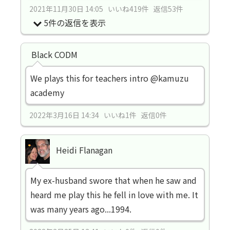
2021年11月30日 14:05 いいね419件 返信53件
5件の返信を表示
Black CODM
We plays this for teachers intro @kamuzu
academy
2022年3月16日 14:34 いいね1件 返信0件
Heidi Flanagan
My ex-husband swore that when he saw and
heard me play this he fell in love with me. It
was many years ago...1994.