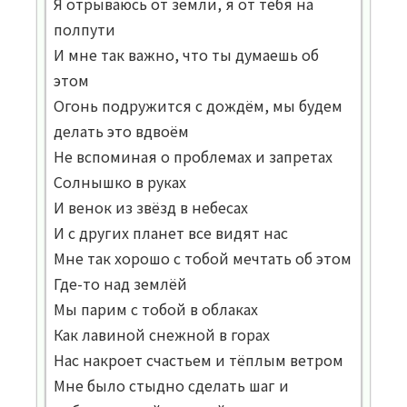
Я отрываюсь от земли, я от тебя на
полпути
И мне так важно, что ты думаешь об
этом
Огонь подружится с дождём, мы будем
делать это вдвоём
Не вспоминая о проблемах и запретах
Солнышко в руках
И венок из звёзд в небесах
И с других планет все видят нас
Мне так хорошо с тобой мечтать об этом
Где-то над землёй
Мы парим с тобой в облаках
Как лавиной снежной в горах
Нас накроет счастьем и тёплым ветром
Мне было стыдно сделать шаг и