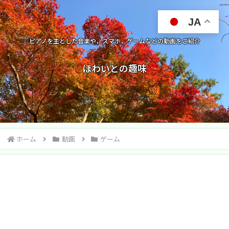
JA
ピアノを主とした音楽や，スマホ，ゲームなどの動画をご紹介
ほわいとの趣味
ホーム
動画
ゲーム