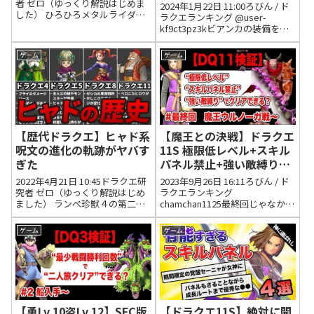
者 ゼロ（ゆっくり解説はじめま
2024年1月22日 11:00ろびん / ド
した） ひろひろメタルライダ
ラクエランキング @user-
ー、、、経験値、、、少な
kf9ct3pz3kビアンカの装備を全
い、、、何故、、、2023年2月25
部売って素っ裸にさせた挙句肉
日 07:37 いいね1件 返信0件 りゅ
壁にする5主人公は人の心ないん
ゲーム
ゲーム
うのすけファミコン版４のメタ
かと言いたくなる。2024年1月26
ル軍団戦、...
日 15:06 いいね1件 返信...
【歴代ドラクエ】ヒャド系
【魔王との決戦】ドラクエ
呪文の進化の軌跡がヤバす
11S 極限低レベル+スキル
ぎた
パネル禁止+強い敵縛りで
クリアする その49
2022年4月21日 10:45ドラクエ研
2023年9月26日 16:11ろびん / ド
究者 ゼロ（ゆっくり解説はじめ
ラクエランキング
ました） ランぺ珍獣４の第二章
chamchan1125最終回じゃなかっ
のヒャダルコにはか〜な〜りお
たんや😢2023年9月26日 16:21 い
世話になりました2022年12月26
いね6件 返信0件 腹黒眼鏡これ青
ゲーム
ゲーム
日 14:14 いいね0件 返信0件 Aパ
の衝撃こちらにバフがかかって
ラキンコ9の魔王相手にマヒャデ
るときしか使ってこないみたい
ド...
だ...
【勇Lv.10盗Lv.12】SFC版
【ドラクエ11S】絶対に開