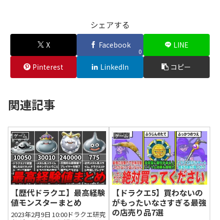
シェアする
X
Facebook
LINE
0
Pinterest
LinkedIn
コピー
関連記事
ゲーム
ゲーム
【歴代ドラクエ】最高経験
【ドラクエ5】買わないの
値モンスターまとめ
がもったいなさすぎる最強
の店売り品7選
2023年2月9日 10:00ドラクエ研究