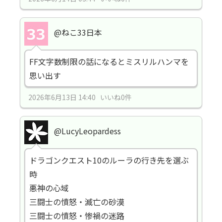
@ねこ33日本
FF文字数制限の話になるとミスリルハンマを
思い出す
2026年6月13日 14:40 いいね0件
@LucyLeopardess
ドラゴンクエスト10のルーラの行き先を選ぶ
時
悪神の心域
三闘士の憤怒・滅亡の砂漠
三闘士の憤怒・惨禍の迷路