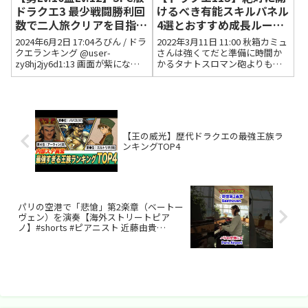
ドラクエ3 最少戦闘勝利回
けるべき有能スキルパネル
数で二人旅クリアを目指
4選とおすすめ成長ルート
す その2
解説
2024年6月2日 17:04ろびん / ドラ
2022年3月11日 11:00 秋箱カミュ
クエランキング @user-
さんは強くてだと準備に時間か
zy8hj2jy6d1:13 画面が紫になる
かるタナトスロマン砲よりも一
26:06 レベル1のセーブしか残っ
閃の方が使いやすかったなとん
ていない29:51 カンダタ戦やり直
でもなく有能だった2022年3月13
し36:05 カンダタ撃破ろびこ(ほ
日 01:37 いいね3件 返信0件 真桜
しふるうでわ装...
夜魅9:47 通常攻撃が一回分多い...
【王の威光】歴代ドラクエの最強王族ラ
ンキングTOP4
パリの空港で「悲愴」第2楽章（ベートー
ヴェン）を演奏【海外ストリートピア
ノ】#shorts #ピアニスト 近藤由貴
Beethoven- Paris Airport Piano