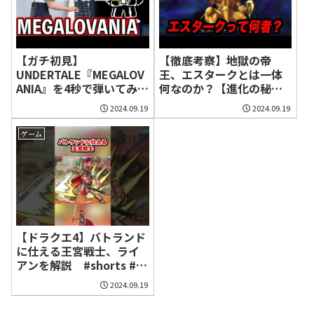
【ガチ初見】
【徹底考察】地獄の帝
UNDERTALE『MEGALOV
王、エスタークとは一体
ANIA』を4秒で弾いてみ
何なのか？【進化の秘
た！その後10分練習して
法】
2024.09.19
2024.09.19
みた🔥
ゲーム
【ドラクエ4】バトランド
に仕える王宮戦士、ライ
アンを解説 #shorts #ろ
びん
2024.09.19