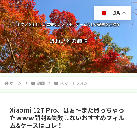
JA
ピアノを主とした音楽や，スマホ，ゲームなどの動画をご紹介
ほわいとの趣味
ホーム
動画
スマートフォン
Xiaomi 12T Pro、はぁ〜また買っちゃっ
たｗｗｗ開封&失敗しないおすすめフィル
ム&ケースはコレ！