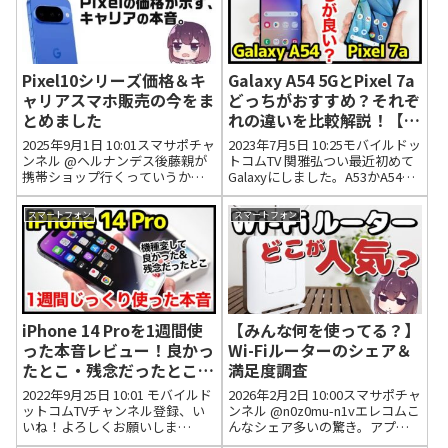
Pixel10シリーズ価格＆キ
Galaxy A54 5GとPixel 7a
ャリアスマホ販売の今をま
どっちがおすすめ？それぞ
とめました
れの違いを比較解説！【価
格・ゲーム動作・カメラ画
2025年9月1日 10:01スマサポチャ
2023年7月5日 10:25モバイルドッ
質・デザイン・スピーカ
ンネル @ヘルナンデス後藤親が
トコムTV 関雅弘つい最近初めて
携帯ショップ行くっていうから
Galaxyにしました。A53かA54か
ー・バッテリー持ち】
ついて行ったら残クレ＋αで16万
で迷いましたがA53のほうが軽い
くらい案内されてまじでびっく
ですし、ドコモオンラインショ
スマートフォン
スマートフォン
りした。2年間でおきに5万(通信
ップで４４０００円に値下げさ
料別)は流石に…ｗ今自分が5年間
れてたので購入しました。結果
使ってるけど、そ...
A53にし...
iPhone 14 Proを1週間使
【みんな何を使ってる？】
った本音レビュー！良かっ
Wi-Fiルーターのシェア＆
たとこ・残念だったとこ
満足度調査
【13 Pro Maxから乗り換
2022年9月25日 10:01 モバイルド
2026年2月2日 10:00スマサポチャ
え】【感想】【アイフォ
ットコムTVチャンネル登録、い
ンネル @n0z0mu-n1vエレコムこ
いね！よろしくお願いしま
んなシェア多いの驚き。アプリ
ン】
す！！今回は、iPhone 14 Proを
使おうと思ったら検知したIPアド