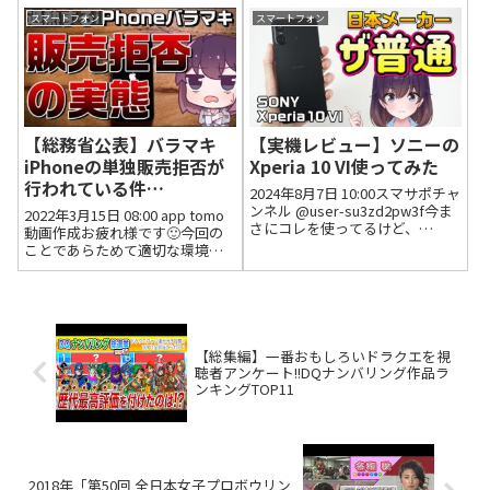
じっくり使った使用感レビュー
レスに対してブラウザ立ち上げ
スマートフォン
スマートフォン
をお届けします！！😊2022年9月
てアクセスだけしてくれるみた
25日 10:02 いいね12件 返信...
いなもので驚きました。マウス
とかでも思った...
【総務省公表】バラマキ
【実機レビュー】ソニーの
iPhoneの単独販売拒否が
Xperia 10 VI使ってみた
行われている件
2024年8月7日 10:00スマサポチャ
（docomo,au,SoftBank
ンネル @user-su3zd2pw3f今ま
2022年3月15日 08:00 app tomo
さにコレを使ってるけど、
）
動画作成お疲れ様です🙂今回の
YouTubeのショート見てるとしょ
ことであらためて適切な環境に
っちゅう落ちるの自分だけなの
なることが望ましいです🙂解説
かな？他はコレと言った不満が
ありがとうございました😄最後
無いだけに惜しい機種。2024年8
の凛々しい姿も良いですね😃
月1...
2022年3月18日 14:46 いいね4件
返信0...
【総集編】一番おもしろいドラクエを視
聴者アンケート!!DQナンバリング作品ラ
ンキングTOP11
2018年「第50回 全日本女子プロボウリン