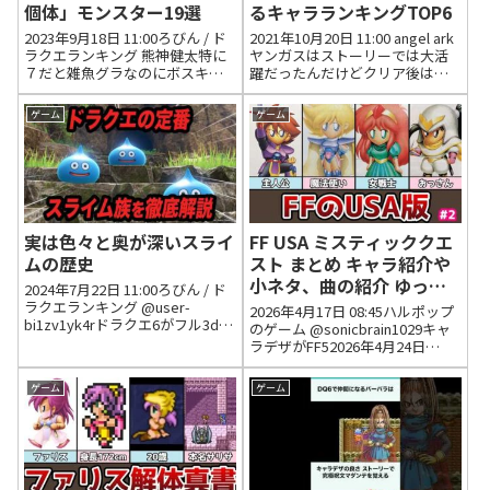
個体」モンスター19選
るキャラランキングTOP6
2023年9月18日 11:00ろびん / ド
2021年10月20日 11:00 angel ark
ラクエランキング 熊神健太特に
ヤンガスはストーリーでは大活
７だと雑魚グラなのにボスキャ
躍だったんだけどクリア後はメ
ラが多かった印象。ジャミラス
ガザルしかやることないのが
系列のモンスターはこういう役
ね…6.7辺りに出てたら最後まで
ゲーム
ゲーム
多いですよね。(ジャミラス・妖
強い火力要因だったろうに2021
魔ゲモン・イビルビースト)2023
年10月28日 10:09 いいね1件 ...
年9月20日 1...
実は色々と奥が深いスライ
FF USA ミスティッククエ
ムの歴史
スト まとめ キャラ紹介や
小ネタ、曲の紹介 ゆっく
2024年7月22日 11:00ろびん / ド
り解説 ファイナルファン
ラクエランキング @user-
2026年4月17日 08:45ハルポップ
bi1zv1yk4rドラクエ6がフル3dで
タジーUSA
のゲーム @sonicbrain1029キャ
リメイクされたらぶちスライム
ラデザがFF52026年4月24日
のぬいぐるみを出して欲しいで
23:57 いいね1件 @ken_yo0518
す。2024年7月23日 11:08 いいね
懐かしい。最後は金髪のフェイ
ゲーム
ゲーム
1件 返信0件 @us...
と二人でラスダンに行き良い感
じに見えたのだが...