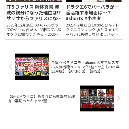
FF5 ファリス 解体真書 海
ドラクエ6でバーバラが一
賊の親分になった理由は!?
番活躍する場面は…？
サリサからファリスになっ
#shorts #小ネタ
たのはどうして!? 全ジョブ
2025年12月26日 08:45ハルポッ
2025年7月31日 10:00ろびん / ド
のドット絵も紹介 ゆっく
プのゲーム @だぁ-i8f旧スマホ版
ラクエランキング @ヤス-n1iバ
オタクに媚びすぎやろ…2026年1
ーバラに被弾しないようハッサ
り解説 ファイナルファン
月26日 07:05 いいね2件 @タンサ
ンがにおうだちすればいいだけ
タジー5 ピクセルリマスタ
ンスイ-pixivFANBOX活動中旧ス
の話2025年8月1日 07:49 いいね6
ー アドバンス
マホ版のお頭、可愛いけどコレ
件 返信0件 @himazin564普通に
ジャナイ感が強い2...
ずっとメインで使っ...
今買うべきドコモ・ahamoおすすめスマ
ホ人気機種ランキング1位〜5位【2021年
11月版】【Android】【評価】
【歴代ドラクエ】あまりにも衝撃的な理
由で裏切ったキャラ7選