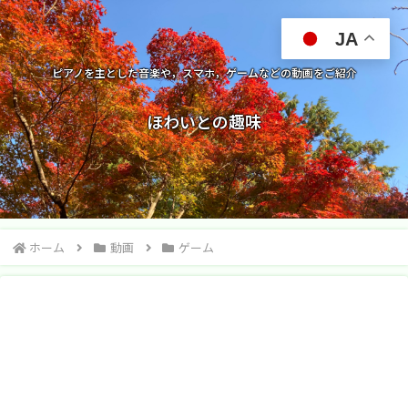
JA
ピアノを主とした音楽や，スマホ，ゲームなどの動画をご紹介
ほわいとの趣味
ホーム
動画
ゲーム