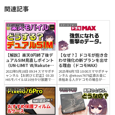
関連記事
スマートフォン
スマートフォン
【解説】楽天0円終了後デ
【なぜ？】ドコモが抱き合
ュアルSIM見直しポイント
わせ強化の新プランを出せ
（UN-LIMIT Ⅶ/Rakuten
る理由（ドコモMAX）
Link/povo）※概要欄訂正
2022年5月18日 09:34 スマサポチ
2025年6月7日 10:00スマサポチャ
あり
ャンネル【お詫びと訂正】03:20
ンネル @ekous7679正直お金に
HISモバイルは10分かけ放題では
余裕ある人がドコモの場合が多
なく5分かけ放題月額500円にな
い気がします2025年6月14日
ります。【補足】08:16 この組み
11:39 いいね3件 返信0件
スマートフォン
スマートフォン
合わせ場合、マイネオ側にかけ
@hirazen_musicこの前ドコモシ
放題オプションを付けようとす
ョップで端末返却しに行...
る...