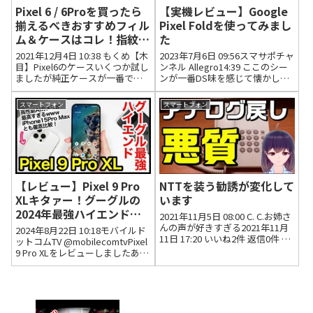
Pixel 6 / 6Proを買ったら
【実機レビュー】Google
揃えるべきおすすめフィル
Pixel Foldを使ってみまし
ム＆ケースはコレ！指紋認
た
証OK！【アクセサリーま
2021年12月4日 10:38 もくめ【木
2023年7月6日 09:56スマサポチャ
とめ】
目】Pixel6のケースいくつか試し
ンネル Allegro14:39 ここのシー
ましたが純正ケースが一番です
ンが一番DS味を感じて懐かしく
ね作りの良さと質感が圧倒的に
なった2023年7月19日 16:37 いい
良いです今後買うつもりなのは
ね2件 返信0件 ちゃんこちゃんこ
スマートフォン
スマートフォン
ベルロイの革ケースかなBasalt辺
毎回思うんだけど、ナレーショ
りの色が好きですフィルムはPET
ン力が本当に高いね...
の指滑り...
【レビュー】Pixel 9 Pro
NTTを装う勧誘が変化して
XLキタァー！グーグルの
います
2024年最強ハイエンド爆
2021年11月5日 08:00 C. C.お姉さ
誕！iPhone 15 Pro Maxと
んの声が好きすぎる2021年11月
2024年8月22日 10:18モバイルド
11日 17:20 いいね2件 返信0件 ケ
も比較【感想】
ットコムTV @mobilecomtvPixel
イ南NTTは関与して無いと言いな
9 Pro XLをレビューしましたああ
【Google】
がら、旧来の代理店制度を維持
ああ！！iPhone 15 Pro Maxと比
してるのがおかしな話代理店制
較しているので、ぜひ参考にし
度の撤廃や免許制度にすれ...
てみてください！詳しいレビュ
ー記事は...