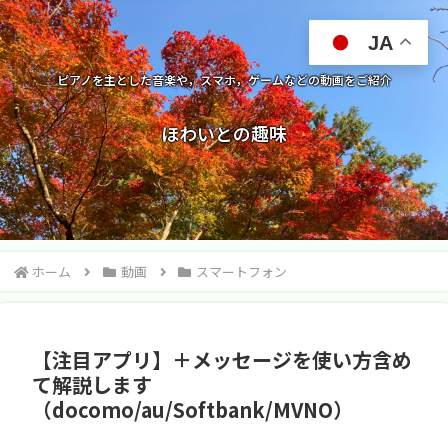
JA
ピアノを主とした音楽や，スマホ，ゲームなどの動画をご紹介
ほわいとの趣味
ホーム
動画
スマートフォン
【注目アプリ】＋メッセージを使い方含め
て解説します
（docomo/au/Softbank/MVNO）