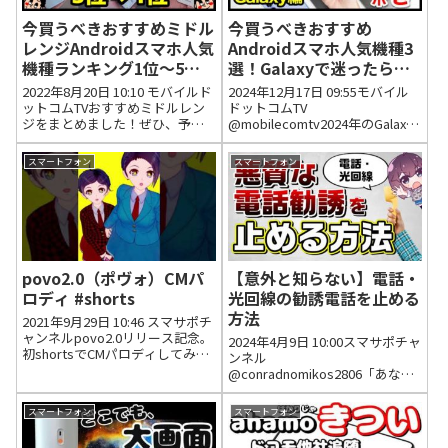
今買うべきおすすめミドル
今買うべきおすすめ
レンジAndroidスマホ人気
Androidスマホ人気機種3
機種ランキング1位〜5位
選！Galaxyで迷ったらコ
【2022年8月版】【コスパ
レ！【2024年版】【最
2022年8月20日 10:10 モバイルド
2024年12月17日 09:55モバイル
最強】【格安】【評価】
強】
ットコムTVおすすめミドルレン
ドットコムTV
ジをまとめました！ぜひ、予想
@mobilecomtv2024年のGalaxy
しながらチェックしてみてくだ
スマホ、どれも安定感がありま
さいね！コレ良かったよってい
したが...特に今回ご紹介した機種
スマートフォン
スマートフォン
うスマホがあれば、ぜひコメン
はおすすめです！！2024年12月
ト下さい！！！【訂正】Nothing
17日 09:58 いいね16件 返信...
Phone 1の...
povo2.0（ポヴォ）CMパ
【意外と知らない】電話・
ロディ #shorts
光回線の勧誘電話を止める
方法
2021年9月29日 10:46 スマサポチ
ャンネルpovo2.0リリース記念。
2024年4月9日 10:00スマサポチャ
初shortsでCMパロディしてみま
ンネル
した☆2021年9月29日 10:48 いい
@conradnomikos2806「あなた
ね18件 返信0件 peo1146公式見
の所属する会社名を、、、」と
る前にこの動画見た人⇓⇓⇓2021
いった瞬間にガチャ切りされま
スマートフォン
スマートフォン
年9月...
すな。2024年4月10日 00:05 いい
ね7件 返信0件 @ppk45ddkiいま