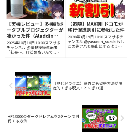
だに...
【実機レビュー】多機能ポ
【追随】MAX割! ドコモが
ータブルプロジェクターが
移行促進割引に参戦した件
凄かった件（Aladdin
2026年3月19日 10:01スマサポチ
Poca）
ャンネル @yasunori_suzukiもし
2025年10月16日 10:00スマサポ
この先アハモ廃止にするような
チャンネル @優良模範運転者
ことが有れば30年近く利用した
「社長〜、けどお高いんでし
ドコモを切る2026年3月31日
ょ？🥹」2025年10月16日 11:08
12:41 いいね1件
いいね7件 @user-ov2bd7cw5b
@uimerchahamoの大盛りプ...
ひょっとこみたいなお面被った
変な人が、プロジェクター「買...
【歴代ドラクエ】意外にも習得方法が限
定的すぎる呪文・とくぎ11選
HP13000のダークドレアムを2ターンで討
伐する方法