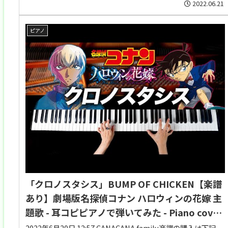
2022.06.21
ピアノ
「クロノスタシス」BUMP OF CHICKEN【楽譜
あり】劇場版名探偵コナン ハロウィンの花嫁 主
題歌 - 耳コピピアノで弾いてみた - Piano cover
- CANACANA
2022年6月20日 12:57 CANACANA family楽譜の購入は下記