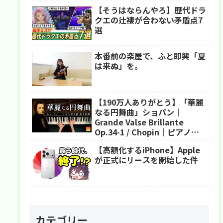
【そうはならんやろ】歴代ドラ
クエの辻褄が合わない矛盾点7
選
本番前の楽屋で、ふと即興「夏
は来ぬ」を。
【190万人ありがとう】「華麗
なる円舞曲」ショパン｜
Grande Valse Brillante
Op.34-1 / Chopin｜ピアノ｜
CANACANA
【高額化するiPhone】Apple
が正式にリースを開始した件
カテゴリー