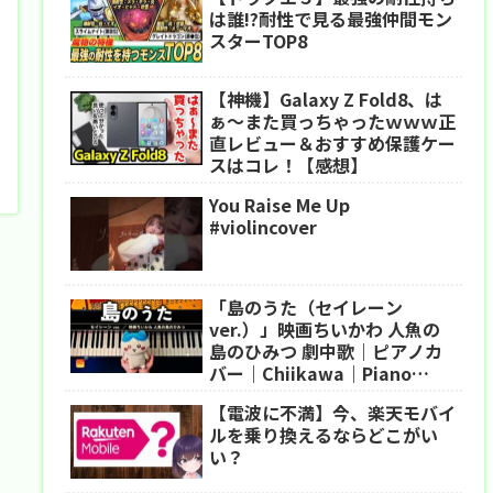
は誰!?耐性で見る最強仲間モン
スターTOP8
【神機】Galaxy Z Fold8、は
ぁ〜また買っちゃったｗｗｗ正
直レビュー＆おすすめ保護ケー
スはコレ！【感想】
You Raise Me Up
#violincover
「島のうた（セイレーン
ver.）」映画ちいかわ 人魚の
島のひみつ 劇中歌｜ピアノカ
バー｜Chiikawa｜Piano
Cover｜CANACANA
【電波に不満】今、楽天モバイ
ルを乗り換えるならどこがい
い？