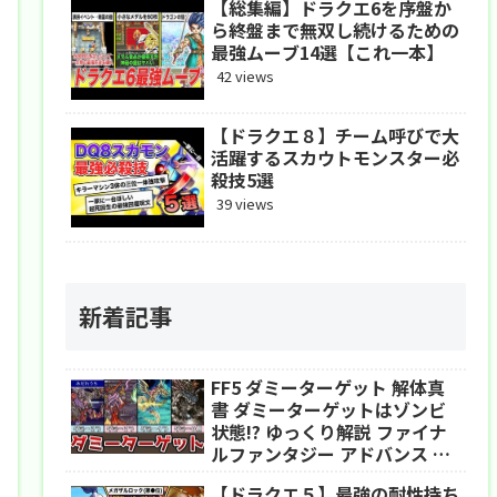
【総集編】ドラクエ6を序盤か
ら終盤まで無双し続けるための
最強ムーブ14選【これ一本】
42 views
【ドラクエ８】チーム呼びで大
活躍するスカウトモンスター必
殺技5選
39 views
新着記事
FF5 ダミーターゲット 解体真
書 ダミーターゲットはゾンビ
状態!? ゆっくり解説 ファイナ
ルファンタジー アドバンス ピ
クセルリマスター
【ドラクエ５】最強の耐性持ち