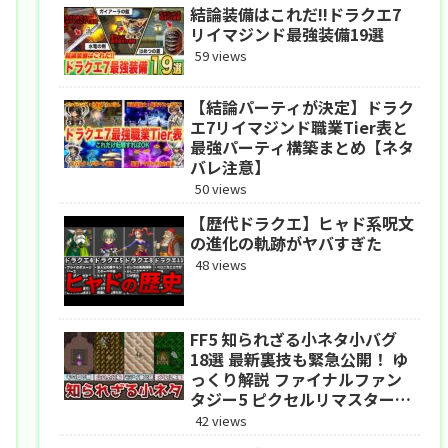
結論装備はこれだ!!ドラクエ7
リイマジンド最強装備19選
59 views
【結論パーティが決定】ドラク
エ7リイマジンド職業Tier表と
最強パーティ構築まとめ【ネタ
バレ注意】
50 views
【歴代ドラクエ】ヒャド系呪文
の進化の軌跡がヤバすぎた
48 views
FF5 知られざる小ネタ小バグ
18選 最新裏技も緊急公開！ ゆ
っくり解説 ファイナルファン
タジー5 ピクセルリマスター
アドバンス
42 views