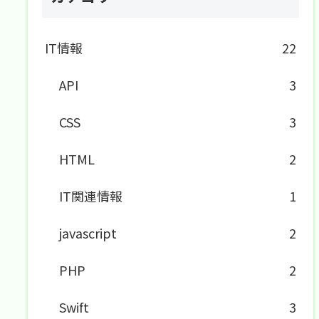
IT情報
22
API
3
CSS
3
HTML
2
IT関連情報
1
javascript
2
PHP
2
Swift
3